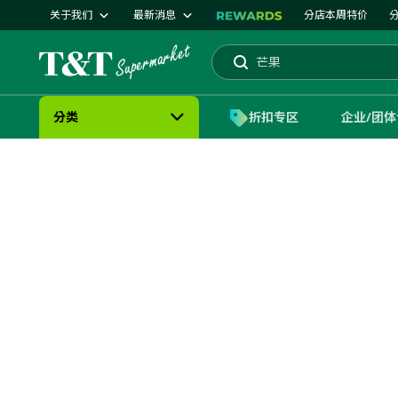
关于我们
最新消息
分店本周特价
大统华
芒果
搜索
分类
折扣专区
企业/团