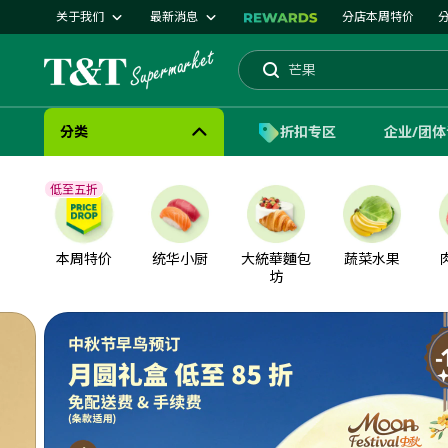
关于我们
最新消息
分店本周特价
芒果
蛋糕
搜索
分类
折扣专区
企业/团
低至五折
本周特价
统华小厨
大統華麵包
蔬菜水果
坊