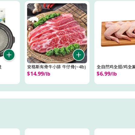
盘
安格斯有骨牛小排 牛仔骨(~4lb)
全自然鸡全翅/鸡全翼(~
$
14
.
99
$
6
.
99
/
lb
/
lb