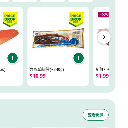
-46%
s)
急冻蒲烧鳗(~340g)
新鮮小雞腿超值裝(4
$
10
.
99
$
1
.
99
/
lb
$
3
.
67
/
l
查看更多