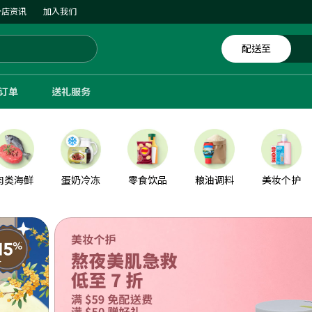
分店资讯
加入我们
配送至
体订单
送礼服务
肉类海鲜
蛋奶冷冻
零食饮品
粮油调料
美妆个护