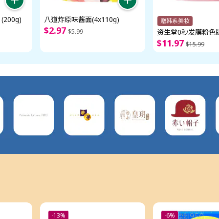
200g)
八道炸原味酱面(4x110g)
赠韩系美妆
$
2
.
97
$
5
.
99
资生堂0秒发膜粉色版
$
11
.
97
$
15
.
99
-13%
-6%