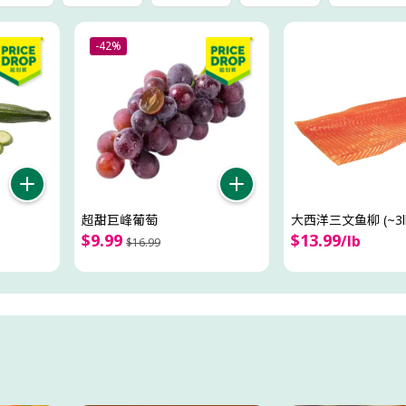
-42%
超甜巨峰葡萄
大西洋三文鱼柳 (~3lb
$
9
.
99
$
13
.
99
/
lb
$
16
.
99