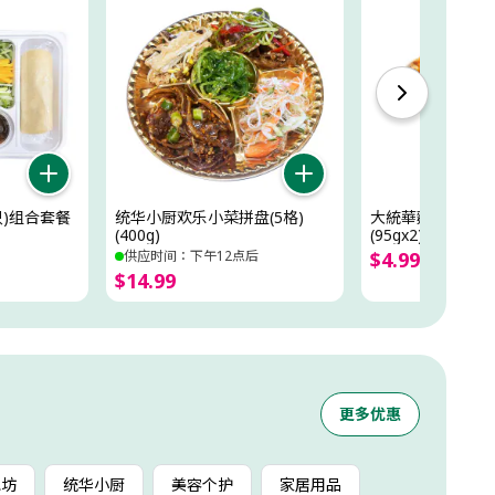
只)组合套餐
统华小厨欢乐小菜拼盘(5格)
大統華麵包坊鮮芒
(400g)
(95gx2)
供应时间：下午12点后
$
4
.
99
$
14
.
99
更多优惠
包坊
统华小厨
美容个护
家居用品