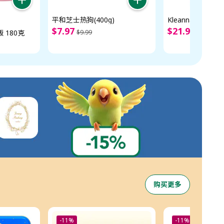
平和芝士热狗(400g)
Kleannara樱花顶
$
7
.
97
$
21
.
97
 180克
$
9
.
99
$
24
.
99
购买更多
-11%
-11%