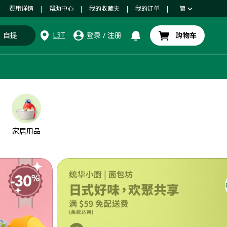
费用详情
帮助中心
我的收藏夹
我的订单
简
|
|
|
|
L3T
自提
登录
/
注册
购物车
家居用品