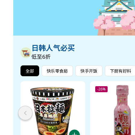
日韩人气必买
低至6折
全部
快乐零食局
快手开饭
下厨有好料
-26%