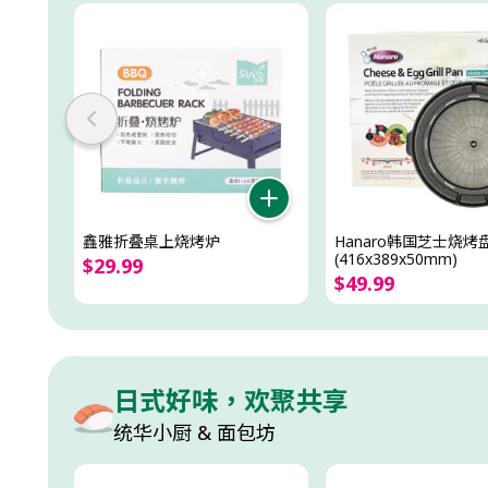
鑫雅折叠桌上烧烤炉
Hanaro韩国芝士烧烤
(416x389x50mm)
$
29
.
99
$
49
.
99
日式好味，欢聚共享
统华小厨 & 面包坊