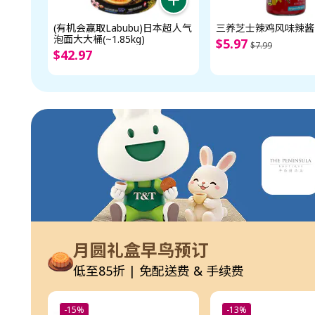
(有机会赢取Labubu)日本超人气
三养芝士辣鸡风味辣酱 (
泡面大大桶(~1.85kg)
$
5
.
97
$
7
.
99
$
42
.
97
月圆礼盒早鸟预订
低至85折 | 免配送费 & 手续费
-15%
-13%