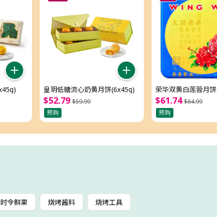
45g)
皇玥低糖流心奶黄月饼(6x45g)
荣华双黄白莲蓉月饼(4
$
52
.
79
$
61
.
74
$
59
.
99
$
64
.
99
预购
预购
时令鲜果
烧烤酱料
烧烤工具