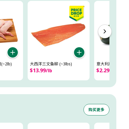
2lb)
大西洋三文鱼柳 (~3lbs)
意大利瓜/西葫芦/櫛瓜
$
13
.
99
$
2
.
29
/
lb
/
lb
购买更多