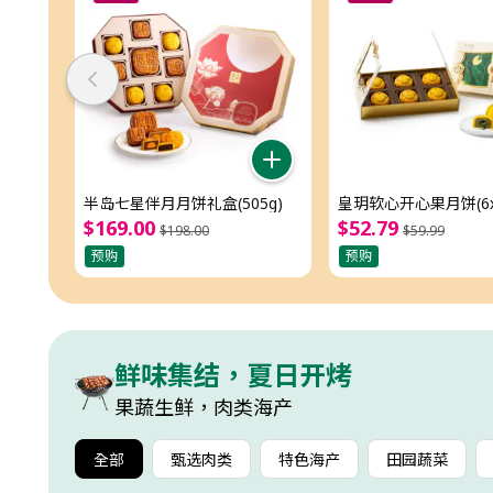
半岛七星伴月月饼礼盒(505g)
皇玥软心开心果月饼(6x
$
169
.
00
$
52
.
79
$
198
.
00
$
59
.
99
预购
预购
鲜味集结，夏日开烤
果蔬生鲜，肉类海产
全部
甄选肉类
特色海产
田园蔬菜