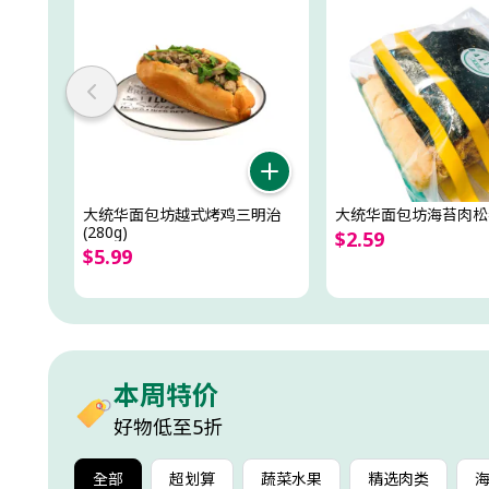
大统华面包坊越式烤鸡三明治
大统华面包坊海苔肉松
(280g)
$
2
.
59
$
5
.
99
本周特价
好物低至5折
全部
超划算
蔬菜水果
精选肉类