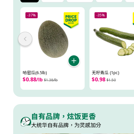
-37%
-35%
哈密瓜(6.5lb)
无籽青瓜 (1pc)
$
0
.
88
$
0
.
98
/
lb
$
1
.
38
/
lb
$
1
.
50
自有品牌，炫饭更香
大统华自有品牌，为灵感加分