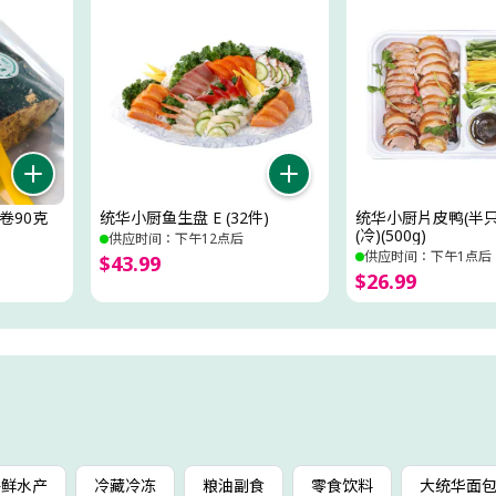
卷90克
统华小厨鱼生盘 E (32件)
统华小厨片皮鸭(半
(冷)(500g)
供应时间：下午12点后
供应时间：下午1点后
$
43
.
99
$
26
.
99
海鲜水产
冷藏冷冻
粮油副食
零食饮料
大统华面