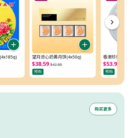
x185g)
望月流心奶黄月饼(4x50g)
香港珍妮四味奶油曲
$
38
.
59
$
53
.
99
$
42
.
88
$
59
.
99
预购
预购
购买更多