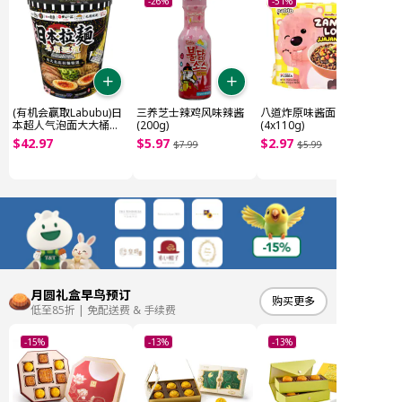
-26%
-51%
(有机会赢取Labubu)日
三养芝士辣鸡风味辣酱
八道炸原味酱面
本超人气泡面大大桶
(200g)
(4x110g)
(~1.85kg)
$
42
.
97
$
5
.
97
$
2
.
97
$
7
.
99
$
5
.
99
月圆礼盒早鸟预订
购买更多
低至85折 | 免配送费 & 手续费
-15%
-13%
-13%