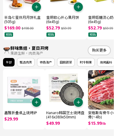
半岛七星伴月月饼礼盒
皇玥软心开心果月饼
皇玥低糖流心奶黄月饼
(505g)
(6x45g)
(6x45g)
$
169
.
00
$
52
.
79
$
52
.
79
$
198
.
00
$
59
.
99
$
59
.
99
预购
预购
预购
鲜味集结，夏日开烤
购买更多
果蔬生鲜，肉类海产
全部
甄选肉类
特色海产
田园蔬菜
时令鲜果
烧烤酱料
鑫雅折叠桌上烧烤炉
Hanaro韩国芝士烧烤盘
安格斯有骨牛小排 牛仔
(416x389x50mm)
骨(~4lb)
$
29
.
99
$
49
.
99
$
15
.
99
/
lb