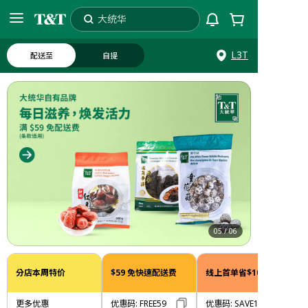
大统华
搜索
L3T
配送至
自提
05
/
06
分店本周特价
$59 免快速配送费
线上首单省$10
更多优惠
优惠码
:
FREE59
优惠码
:
SAVE10