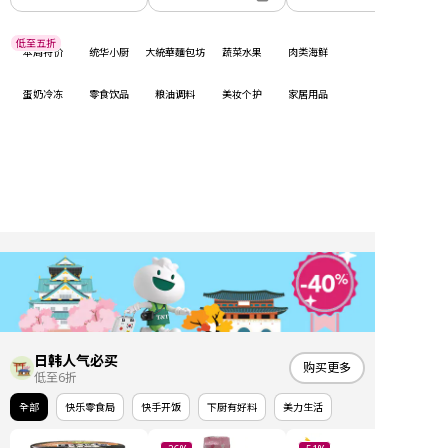
低至五折
本周特价
统华小厨
大統華麵包坊
蔬菜水果
肉类海鲜
蛋奶冷冻
零食饮品
粮油调料
美妆个护
家居用品
日韩人气必买
购买更多
低至6折
全部
快乐零食局
快手开饭
下厨有好料
美力生活