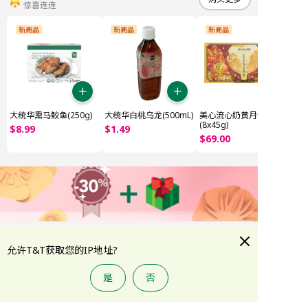
惊喜连连
新商品
新商品
新商品
大统华熏马鲛鱼(250g)
大统华白桃乌龙(500mL)
美心流心奶黄月饼
(8x45g)
$
8
.
99
$
1
.
49
$
69
.
00
熬夜美肌急救
购买更多
允许T&T获取您的IP地址?
美妆个护，低至7折
全部
特价精选
韩系护肤精选
夏季防晒
护肤
彩妆
是
否
首页
大统华积分
折扣专区
类别
账户