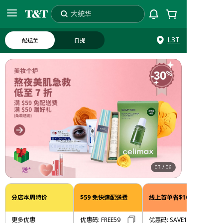
大统华
搜索
L3T
配送至
自提
03
/
06
分店本周特价
$59 免快速配送费
线上首单省$10
更多优惠
优惠码
:
FREE59
优惠码
:
SAVE10