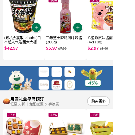
-26%
-51%
(有机会赢取Labubu)日
三养芝士辣鸡风味辣酱
八道炸原味酱面
本超人气泡面大大桶
(200g)
(4x110g)
(~1.85kg)
$
42
.
97
$
5
.
97
$
2
.
97
$
7
.
99
$
5
.
99
月圆礼盒早鸟预订
购买更多
低至85折 | 免配送费 & 手续费
-15%
-13%
-13%