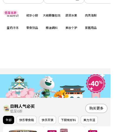
低至五折
本周特价
统华小厨
大統華麵包坊
蔬菜水果
肉类海鲜
蛋奶冷冻
零食饮品
粮油调料
美妆个护
家居用品
日韩人气必买
购买更多
低至6折
全部
快乐零食局
快手开饭
下厨有好料
美力生活