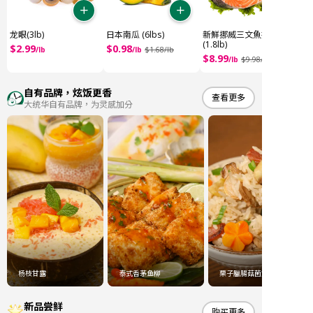
龙眼(3lb)
日本南瓜 (6lbs)
新鮮挪威三文魚扒
(1.8lb)
$
2
.
99
$
0
.
98
/
lb
/
lb
$
1
.
68
/
lb
$
8
.
99
/
lb
$
9
.
98
/
自有品牌，炫饭更香
查看更多
大统华自有品牌，为灵感加分
杨枝甘露
泰式香茅鱼柳
栗子臘腸菇菌炊飯
新品尝鲜
购买更多