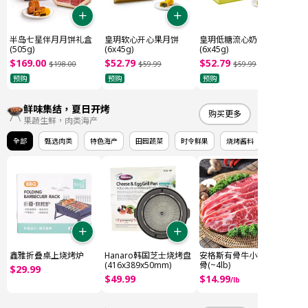
半岛七星伴月月饼礼盒
皇玥软心开心果月饼
皇玥低糖流心奶黄月饼
(505g)
(6x45g)
(6x45g)
$
169
.
00
$
52
.
79
$
52
.
79
$
198
.
00
$
59
.
99
$
59
.
99
预购
预购
预购
鲜味集结，夏日开烤
购买更多
果蔬生鲜，肉类海产
全部
甄选肉类
特色海产
田园蔬菜
时令鲜果
烧烤酱料
鑫雅折叠桌上烧烤炉
Hanaro韩国芝士烧烤盘
安格斯有骨牛小排 牛仔
(416x389x50mm)
骨(~4lb)
$
29
.
99
$
49
.
99
$
14
.
99
/
lb