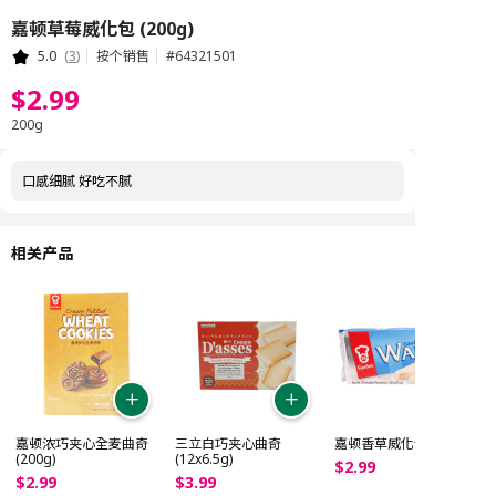
嘉顿草莓威化包 (200g)
5.0
(
3
)
按个销售
#
64321501
$
2
.
99
200g
口感细腻 好吃不腻
相关产品
嘉顿浓巧夹心全麦曲奇
三立白巧夹心曲奇
嘉顿香草威化包 (200g)
(200g)
(12x6.5g)
$
2
.
99
$
2
.
99
$
3
.
99