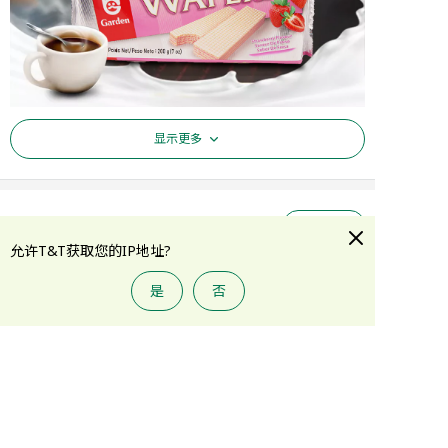
显示更多
评论
(
3
)
查看更多
允许T&T获取您的IP地址?
C****g
05/20/2025
是
否
添加到购物车
好味！
很好
温馨提示