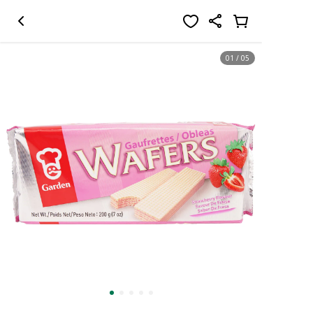
01
/
05