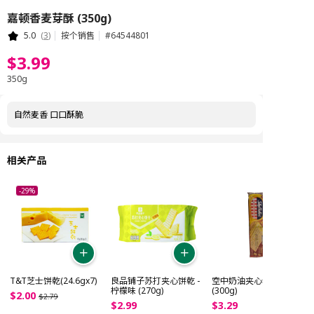
嘉顿香麦芽酥 (350g)
5.0
(
3
)
按个销售
#
64544801
$
3
.
99
350g
自然麦香 口口酥脆
相关产品
-29%
T&T芝士饼乾(24.6gx7)
良品铺子苏打夹心饼乾 -
空中奶油夹心饼干
柠檬味 (270g)
(300g)
$
2
.
00
$
2
.
79
$
2
.
99
$
3
.
29