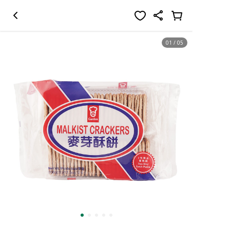
01
/
05