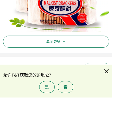
显示更多
评论
(
3
)
查看更多
允许T&T获取您的IP地址?
J****g
09/15/2020
是
否
添加到购物车
我六七十年代，在香港所住的大
建议搭配果酱 or 
廈，嘉頓麵包店就在我住大廈的
旁邊，每天都聞到他們焗麵包餅
乾的香味，麥芽酥餅由細食到
大，十分香麥芽糖味，十分鬆
脆，不太甜，多謝大統華進口這
款餅乾，令我喺加拿大也可以有
童年的回憶。
温馨提示