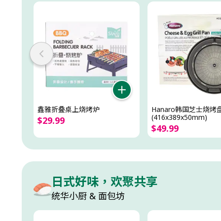
鑫雅折叠桌上烧烤炉
Hanaro韩国芝士烧烤
(416x389x50mm)
$
29
.
99
$
49
.
99
日式好味，欢聚共享
统华小厨 & 面包坊