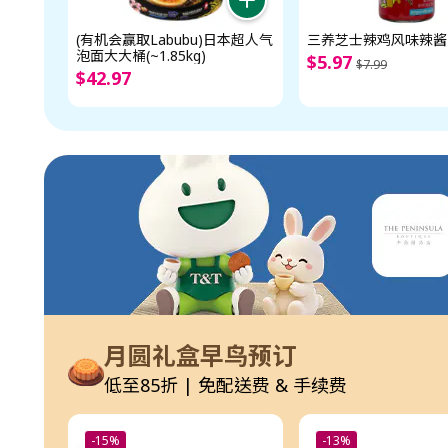
(有机会赢取Labubu)日本超人气
三养芝士辣鸡风味辣酱 (
泡面大大桶(~1.85kg)
$
5
.
97
$
7
.
99
$
42
.
97
月圆礼盒早鸟预订
低至85折 | 免配送费 & 手续费
-15%
-13%