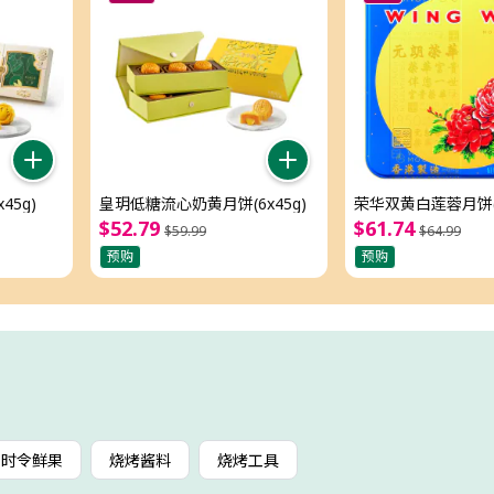
45g)
皇玥低糖流心奶黄月饼(6x45g)
荣华双黄白莲蓉月饼(4
$
52
.
79
$
61
.
74
$
59
.
99
$
64
.
99
预购
预购
时令鲜果
烧烤酱料
烧烤工具