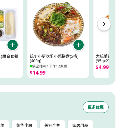
只)组合套餐
统华小厨欢乐小菜拼盘(5格)
大統華麵包坊鮮芒
(400g)
(95gx2)
供应时间：下午12点后
$
4
.
99
$
14
.
99
更多优惠
包坊
统华小厨
美容个护
家居用品