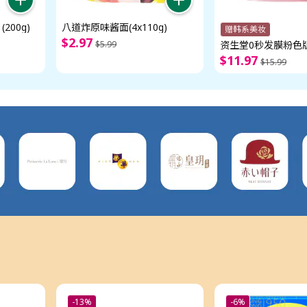
200g)
八道炸原味酱面(4x110g)
赠韩系美妆
$
2
.
97
$
5
.
99
资生堂0秒发膜粉色版
$
11
.
97
$
15
.
99
-13%
-6%