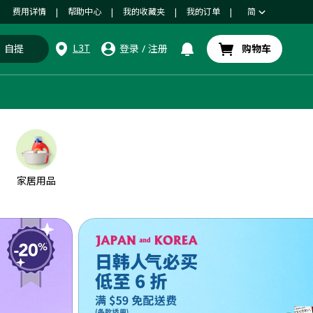
费用详情
帮助中心
我的收藏夹
我的订单
简
|
|
|
|
L3T
自提
登录
/
注册
购物车
家居用品