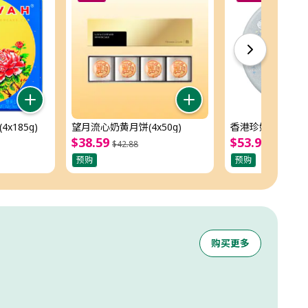
x185g)
望月流心奶黄月饼(4x50g)
香港珍妮四味奶油曲
$
38
.
59
$
53
.
99
$
42
.
88
$
59
.
99
预购
预购
购买更多