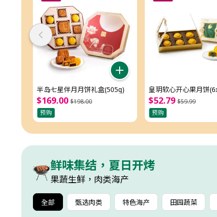
半岛七星伴月月饼礼盒(505g)
皇玥软心开心果月饼(6x
$
169
.
00
$
52
.
79
$
198
.
00
$
59
.
99
预购
预购
鲜味集结，夏日开烤
果蔬生鲜，肉类海产
全部
甄选肉类
特色海产
田园蔬菜