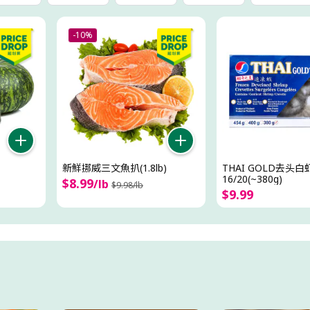
-10%
新鮮挪威三文魚扒(1.8lb)
THAI GOLD去头白
16/20(~380g)
$
8
.
99
/
lb
$
9
.
98
/
lb
$
9
.
99