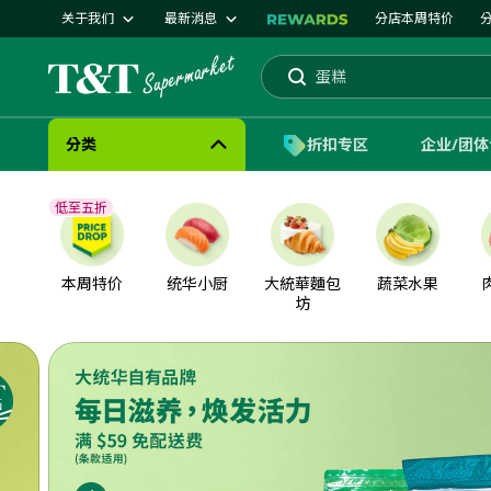
关于我们
最新消息
分店本周特价
蛋糕
大统华
搜索
分类
折扣专区
企业/团
低至五折
本周特价
统华小厨
大統華麵包
蔬菜水果
坊