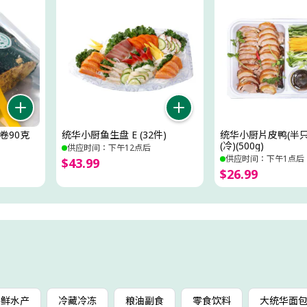
卷90克
统华小厨鱼生盘 E (32件)
统华小厨片皮鸭(半
(冷)(500g)
供应时间：下午12点后
供应时间：下午1点后
$
43
.
99
$
26
.
99
海鲜水产
冷藏冷冻
粮油副食
零食饮料
大统华面