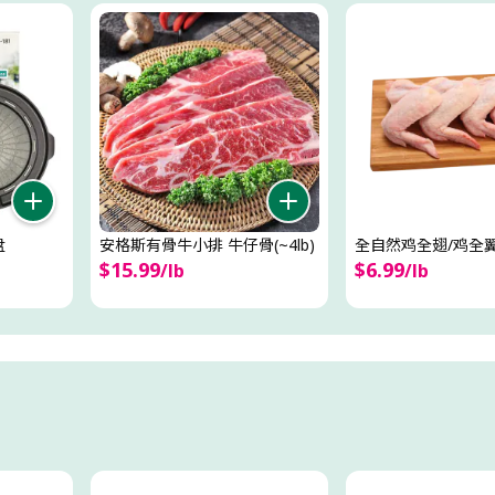
盘
安格斯有骨牛小排 牛仔骨(~4lb)
全自然鸡全翅/鸡全翼(~
$
15
.
99
$
6
.
99
/
lb
/
lb