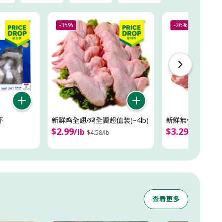
-35%
-26%
虾
新鲜鸡全翅/鸡全翼超值装(~4lb)
新鮮無骨叉燒肉(3l
$
2
.
99
$
3
.
29
/
lb
/
lb
$
4
.
58
/
lb
$
4
.
40
/
l
查看更多