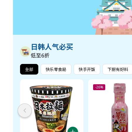
日韩人气必买
低至6折
全部
快乐零食局
快手开饭
下厨有好料
-26%