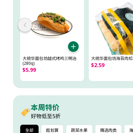
大统华面包坊越式烤鸡三明治
大统华面包坊海苔肉松
(280g)
$
2
.
59
$
5
.
99
本周特价
好物低至5折
全部
超划算
蔬菜水果
精选肉类