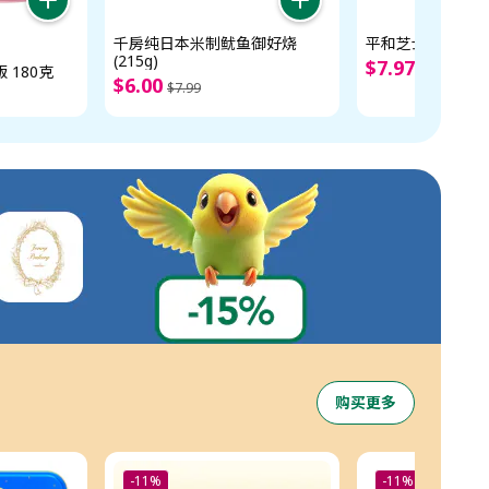
千房纯日本米制鱿鱼御好烧
平和芝士热狗(400
(215g)
$
7
.
97
 180克
$
9
.
99
$
6
.
00
$
7
.
99
购买更多
-11%
-11%