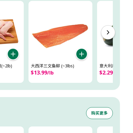
2lb)
大西洋三文鱼柳 (~3lbs)
意大利瓜/西葫芦/櫛瓜
$
13
.
99
$
2
.
29
/
lb
/
lb
购买更多