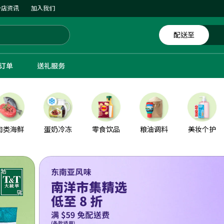
分店资讯
加入我们
配送至
体订单
送礼服务
肉类海鲜
蛋奶冷冻
零食饮品
粮油调料
美妆个护