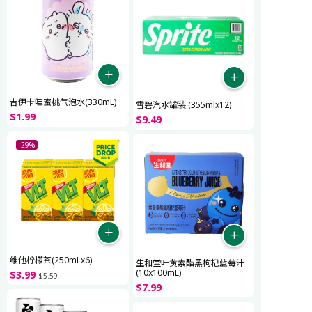
吉伊卡哇蜜桃气泡水(330mL)
雪碧汽水罐装 (355mlx12)
$
1
.
99
$
9
.
49
-29%
维他柠檬茶(250mLx6)
生和堂叶黄素酯黑枸杞蓝莓汁
(10x100mL)
$
3
.
99
$
5
.
59
$
7
.
99