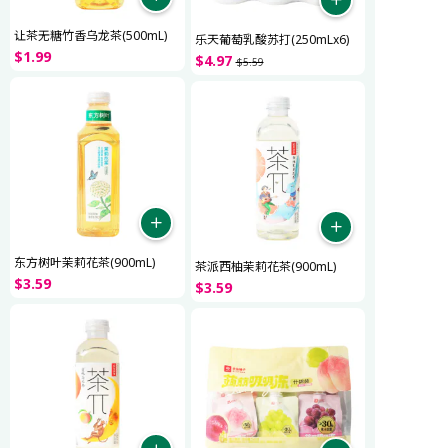
让茶无糖竹香乌龙茶(500mL)
乐天葡萄乳酸苏打(250mLx6)
$
1
.
99
$
4
.
97
$
5
.
59
东方树叶茉莉花茶(900mL)
茶派西柚茉莉花茶(900mL)
$
3
.
59
$
3
.
59