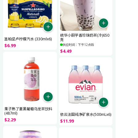
统华小厨芋香珍珠奶茶(冷)650
圣柏坚卢柠檬汽水 (330mlx6)
克
$
6
.
99
供应时间：下午12点后
$
4
.
49
果子熟了夏黑葡萄乌龙茶饮料
(487ml)
依云法国纯净矿泉水(500mLx6)
$
2
.
29
$
11
.
99