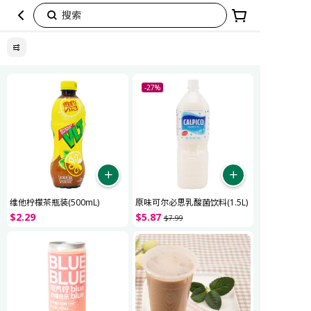
搜索
清
爽
畅
-27%
饮
维他柠檬茶瓶装(500mL)
原味可尔必思乳酸菌饮料(1.5L)
$
2
.
29
$
5
.
87
$
7
.
99