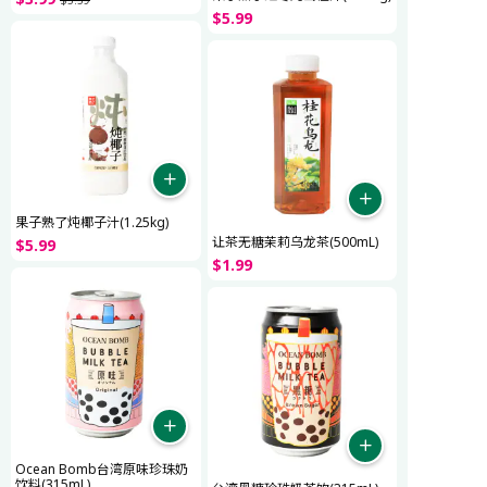
$
5
.
99
果子熟了炖椰子汁(1.25kg)
让茶无糖茉莉乌龙茶(500mL)
$
5
.
99
$
1
.
99
Ocean Bomb台湾原味珍珠奶
饮料(315mL)