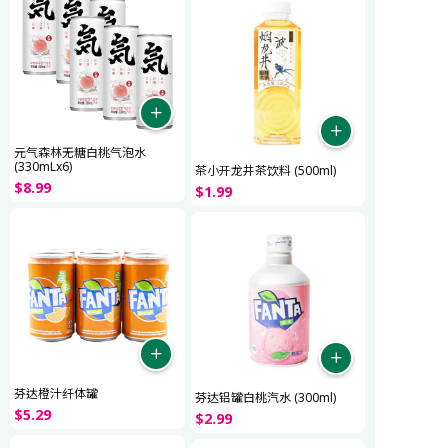
元气森林无糖白桃气泡水
(330mLx6)
茶小开龙井茶饮料 (500ml)
$
8
.
99
$
1
.
99
芬达橙汁纤体罐
芬达铝罐白桃汽水 (300ml)
$
5
.
29
$
2
.
99