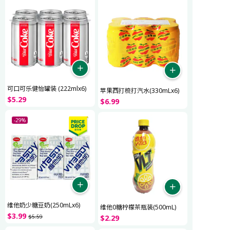
可口可乐健怡罐装 (222mlx6)
苹果西打梳打汽水(330mLx6)
$
5
.
29
$
6
.
99
-29%
维他奶少糖豆奶(250mLx6)
维他0糖柠檬茶瓶装(500mL)
$
3
.
99
$
5
.
59
$
2
.
29