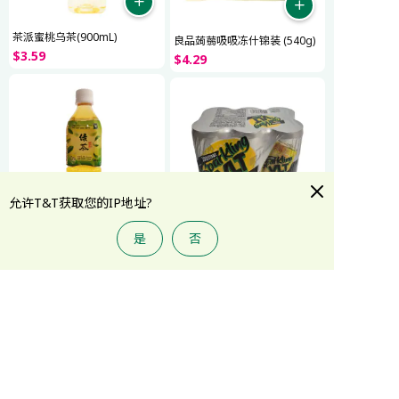
茶派蜜桃乌茶(900mL)
良品蒟蒻吸吸冻什锦装 (540g)
$
3
.
59
$
4
.
29
允许T&T获取您的IP地址?
是
否
大统华无糖绿茶(500mL)
维他0糖气泡柠檬茶(310mLx6)
$
1
.
49
$
9
.
99