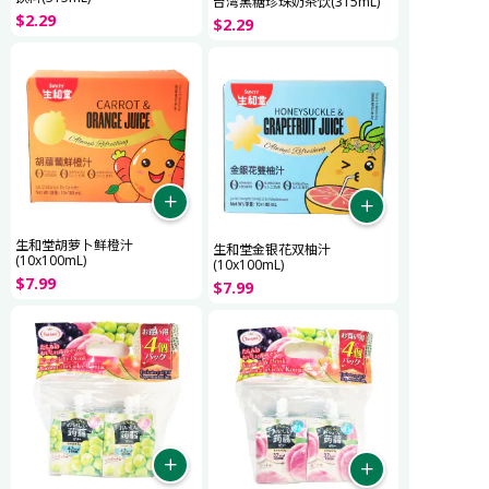
台湾黑糖珍珠奶茶饮(315mL)
$
2
.
29
$
2
.
29
生和堂胡萝卜鲜橙汁
生和堂金银花双柚汁
(10x100mL)
(10x100mL)
$
7
.
99
$
7
.
99