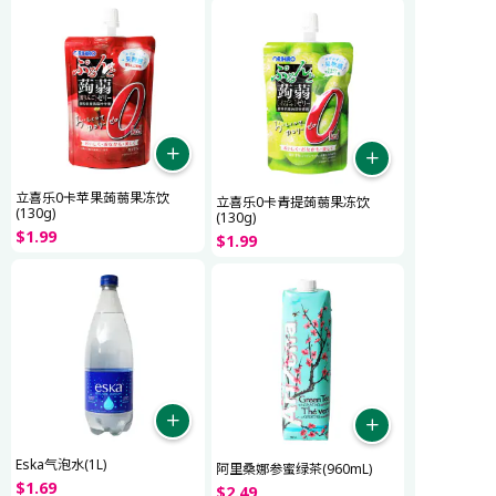
立喜乐0卡苹果蒟蒻果冻饮
立喜乐0卡青提蒟蒻果冻饮
(130g)
(130g)
$
1
.
99
$
1
.
99
Eska气泡水(1L)
阿里桑娜参蜜绿茶(960mL)
$
1
.
69
$
2
.
49