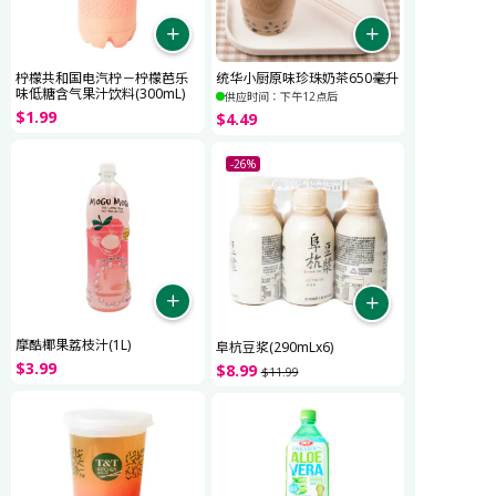
柠檬共和国电汽柠－柠檬芭乐
统华小厨原味珍珠奶茶650毫升
味低糖含气果汁饮料(300mL)
供应时间：下午12点后
$
1
.
99
$
4
.
49
-26%
摩酷椰果荔枝汁(1L)
阜杭豆浆(290mLx6)
$
3
.
99
$
8
.
99
$
11
.
99