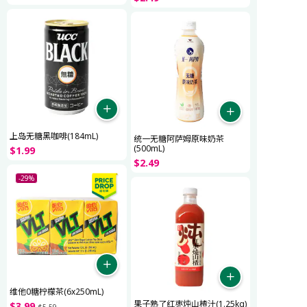
上岛无糖黑咖啡(184mL)
统一无糖阿萨姆原味奶茶
(500mL)
$
1
.
99
$
2
.
49
-29%
维他0糖柠檬茶(6x250mL)
果子熟了红枣炖山楂汁(1.25kg)
$
3
.
99
$
5
.
59