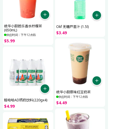
统华小厨芭乐香水柠檬茶
Okf 无糖芦荟汁 (1.5l)
(650mL)
$
3
.
49
供应时间：下午12点后
$
5
.
99
统华小厨原味红豆奶茶
供应时间：下午12点后
娃哈哈AD钙奶饮料(220gx4)
$
4
.
49
$
4
.
99