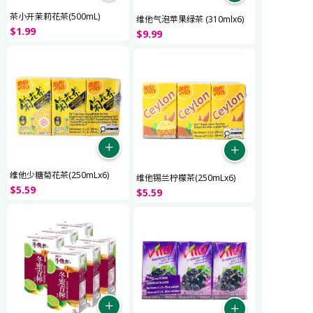
茶小开茉莉花茶(500mL)
维他气泡苹果绿茶 (310mlx6)
$
1
.
99
$
9
.
99
维他少糖菊花茶(250mLx6)
维他锡兰柠檬茶(250mLx6)
$
5
.
59
$
5
.
59