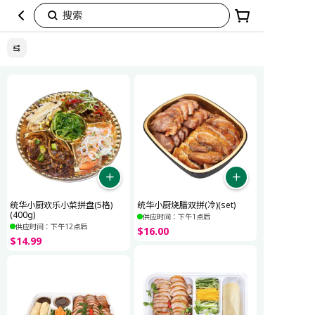
搜索
团
圆
佳
肴，
轻
松
搞
定
统华小厨欢乐小菜拼盘(5格)
统华小厨烧腊双拼(冷)(set)
(400g)
供应时间：下午1点后
供应时间：下午12点后
$
16
.
00
$
14
.
99