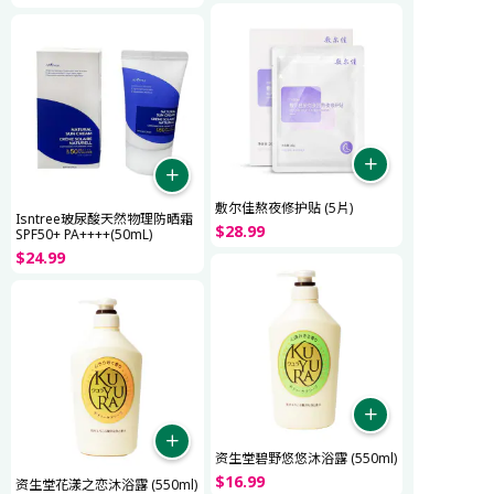
敷尔佳熬夜修护贴 (5片)
Isntree玻尿酸天然物理防晒霜
$
28
.
99
SPF50+ PA++++(50mL)
$
24
.
99
资生堂碧野悠悠沐浴露 (550ml)
$
16
.
99
资生堂花漾之恋沐浴露 (550ml)