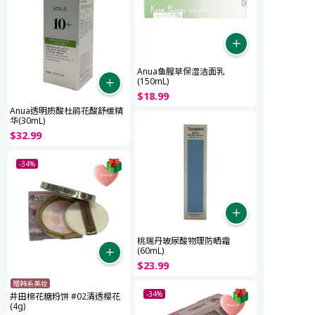
Anua鱼腥草保湿洁面乳
(150mL)
$
18
.
99
Anua透明质酸杜鹃花酸舒缓精
华(30mL)
$
32
.
99
-34%
桃瑞丹玻尿酸物理防晒霜
(60mL)
$
23
.
99
赠韩系美妆
-34%
井田棉花糖粉饼 #02清透樱花
(4g)