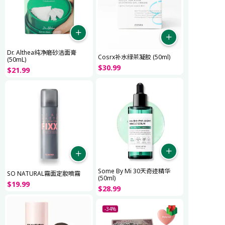
Dr. Althea纯净磨砂洁面膏
Cosrx补水绿茶凝胶 (50ml)
(50mL)
$
30
.
99
$
21
.
99
Some By Mi 30天奇迹精华
SO NATURAL霧面定妝噴霧
(50ml)
$
19
.
99
$
28
.
99
-34%