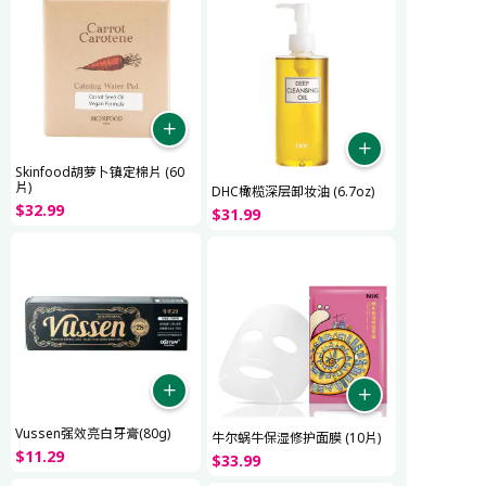
Skinfood胡萝卜镇定棉片 (60
片)
DHC橄榄深层卸妆油 (6.7oz)
$
32
.
99
$
31
.
99
Vussen强效亮白牙膏(80g)
牛尔蜗牛保湿修护面膜 (10片)
$
11
.
29
$
33
.
99