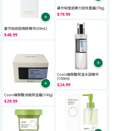
黛尔珀莹润弹力双效面霜(70g)
$
79
.
99
黛尔珀双层焕肤精华(30mL)
$
48
.
99
Cosrx玻尿酸保湿水润精华
(100ml)
$
24
.
99
Cosrx玻尿酸浓缩保湿霜(100g)
$
29
.
99