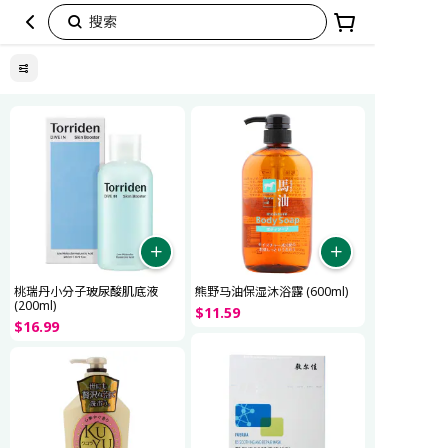
搜索
臻
选
美
护
桃瑞丹小分子玻尿酸肌底液
熊野马油保湿沐浴露 (600ml)
(200ml)
$
11
.
59
$
16
.
99