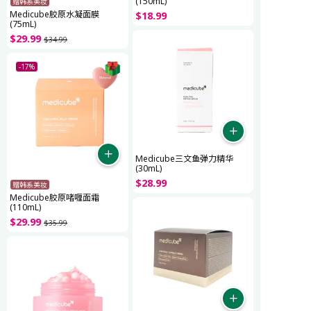
(150mL)
赠韩系美妆
Medicube胶原水凝面膜
$
18
.
99
(75mL)
$
29
.
99
$
34
.
99
-17%
Medicube三文鱼弹力精华
(30mL)
$
28
.
99
赠韩系美妆
Medicube胶原啫喱面霜
(110mL)
$
29
.
99
$
35
.
99