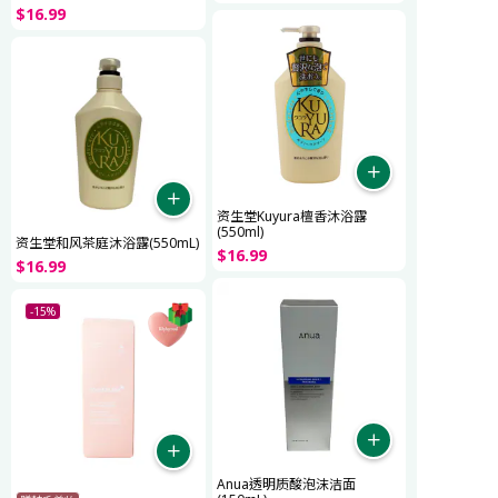
$
16
.
99
资生堂Kuyura檀香沐浴露
(550ml)
资生堂和风茶庭沐浴露(550mL)
$
16
.
99
$
16
.
99
-15%
Anua透明质酸泡沫洁面