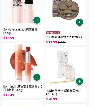
So Natural发线深棕遮盖膏
(2.5g)
赠韩系美妆
井田棉花糖粉饼 #透明色(个)
$
18
.
99
$
13
.
99
$
20
.
99
Romand果冻玻璃水感唇膏#15
秋意核桃 (3.5g)
宋朝自然万物香薰-新雨茉莉
(200mL)
$
12
.
49
$
20
.
99