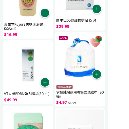
敷尔佳b5舒缓修护贴 (5 片)
资生堂Kuyura杏味沐浴露
$
29
.
99
(550ml)
$
16
.
99
-29%
赠韩系美妆
伊藤纯棉耐用卷筒式洗脸巾 (80
VT人参PDRN弹力精华(30mL)
抽)
$
49
.
99
$
4
.
97
$
6
.
99