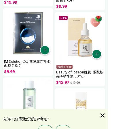
面膜 (10片)
$
19
.
99
$
9
.
99
-21%
JM Solution焕活燕窝滋养补水
面膜 (10片)
赠韩系美妆
$
9
.
99
Beauty of Joseon蜂胶+烟酰胺
亮泽精华液(30mL)
$
15
.
97
$
19
.
99
允许T&T获取您的IP地址?