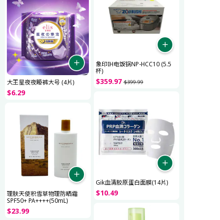
象印IH电饭锅NP-HCC10 (5.5
杯)
$
359
.
97
大王星夜夜睡裤大号 (4片)
$
399
.
99
$
6
.
29
Gik血清胶原蛋白面膜(14片)
$
10
.
49
理肤天使积雪草物理防晒霜
SPF50+ PA++++(50mL)
$
23
.
99