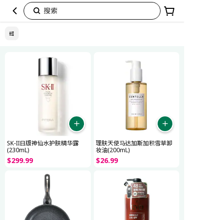
搜索
家
居
美
护
SK-II日版神仙水护肤精华露
理肤天使马达加斯加积雪草卸
(230mL)
妆油(200mL)
$
299
.
99
$
26
.
99