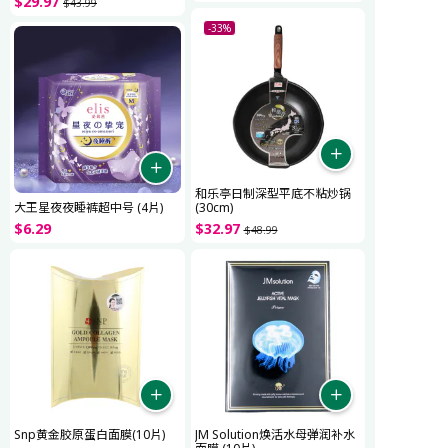
$
29
.
97
$
43
.
99
-33%
和乐亭日制深型平底不粘炒锅
大王星夜夜睡裤超中号 (4片)
(30cm)
$
6
.
29
$
32
.
97
$
48
.
99
Snp黄金胶原蛋白面膜(10片)
JM Solution焕活水母弹润补水