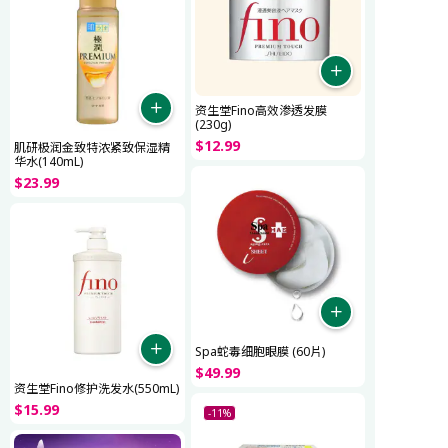
资生堂Fino高效渗透发膜
(230g)
$
12
.
99
肌研极润金致特浓紧致保湿精
华水(140mL)
$
23
.
99
Spa蛇毒细胞眼膜 (60片)
$
49
.
99
资生堂Fino修护洗发水(550mL)
$
15
.
99
-11%