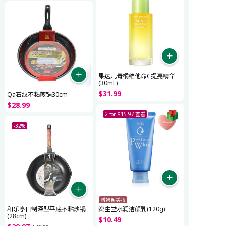
果达儿青橘维他命C提亮精华
(30mL)
$
31
.
99
Qa石纹不粘煎锅30cm
$
28
.
99
2 for $15.97
查看
-32%
赠韩系美妆
和乐亭日制深型平底不粘炒锅
资生堂水润洁颜乳(120g)
(28cm)
$
10
.
49