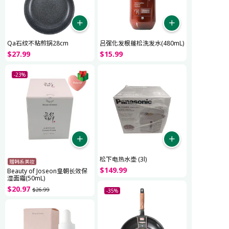
Qa石纹不粘煎锅28cm
吕强化发根蓬松洗发水(480mL)
$
27
.
99
$
15
.
99
-23%
松下电热水壶 (3l)
赠韩系美妆
$
149
.
99
Beauty of Joseon皇朝长效保
湿面霜(50mL)
$
20
.
97
$
26
.
99
-35%