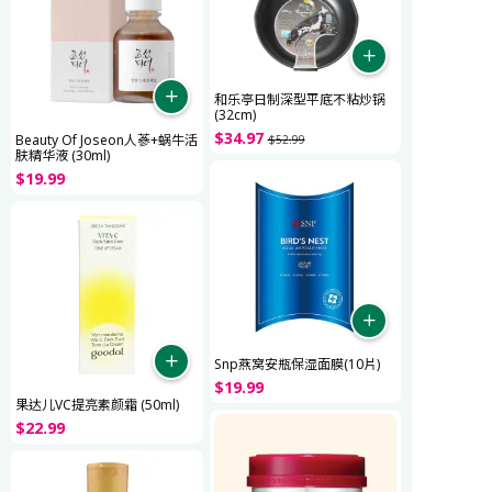
和乐亭日制深型平底不粘炒锅
(32cm)
$
34
.
97
Beauty Of Joseon人蔘+蜗牛活
$
52
.
99
肤精华液 (30ml)
$
19
.
99
Snp燕窝安瓶保湿面膜(10片)
$
19
.
99
果达儿VC提亮素颜霜 (50ml)
$
22
.
99