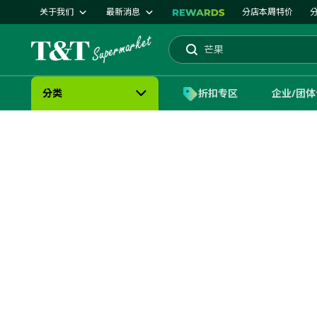
关于我们
最新消息
分店本周特价
大统华
芒果
搜索
分类
折扣专区
企业/团