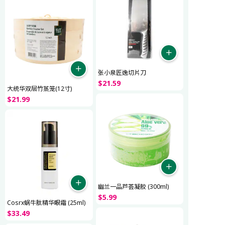
张小泉匠逸切片刀
$
21
.
59
大统华双层竹蒸笼(12寸)
$
21
.
99
幽兰一品芦荟凝胶 (300ml)
$
5
.
99
Cosrx蜗牛肽精华眼霜 (25ml)
$
33
.
49