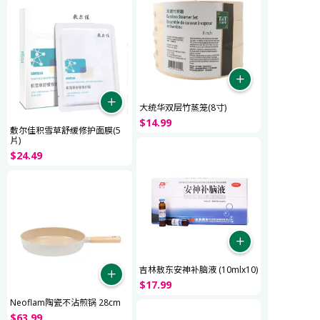
大统华双层竹蒸笼(8寸)
$
14
.
99
敷尔佳积雪草舒缓修护面膜(5
片)
$
24
.
49
吉林敖东安神补脑液 (10mlx10)
$
17
.
99
Neoflam陶瓷不沾煎锅 28cm
$
63
.
99