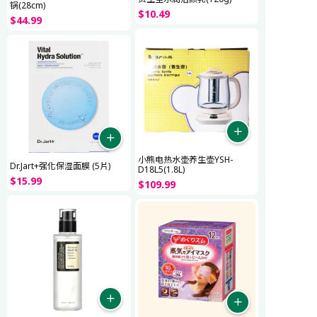
锅(28cm)
$
10
.
49
$
44
.
99
小熊电热水壶养生壶YSH-
Dr.Jart+强化保湿面膜 (5片)
D18L5(1.8L)
$
15
.
99
$
109
.
99