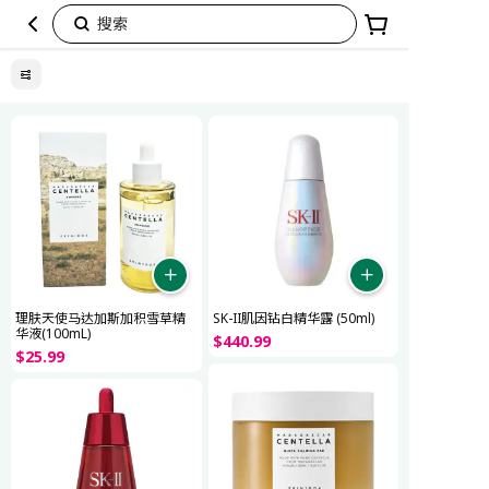
搜索
圣
诞
尖
货，
心
意
首
选
理肤天使马达加斯加积雪草精
SK-II肌因钻白精华露 (50ml)
华液(100mL)
$
440
.
99
$
25
.
99