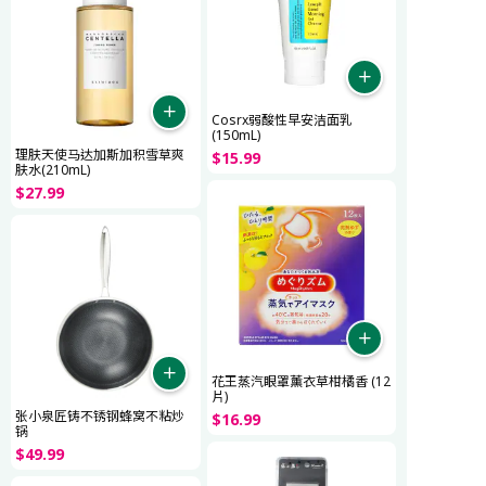
Cosrx弱酸性早安洁面乳
(150mL)
理肤天使马达加斯加积雪草爽
$
15
.
99
肤水(210mL)
$
27
.
99
花王蒸汽眼罩薰衣草柑橘香 (12
片)
张小泉匠铸不锈钢蜂窝不粘炒
$
16
.
99
锅
$
49
.
99