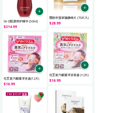
理肤积雪草镇静棉片 (70片入)
SK-II肌源修护精华 (50ml)
$
28
.
99
$
314
.
99
花王蒸汽眼罩洋甘菊香 (12片)
花王蒸汽眼罩洋无香(12片)
$
16
.
99
$
16
.
99
2 for $15.97
查看