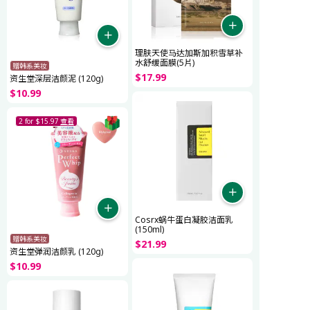
理肤天使马达加斯加积雪草补
水舒缓面膜(5片)
赠韩系美妆
$
17
.
99
资生堂深层洁颜泥 (120g)
$
10
.
99
2 for $15.97
查看
Cosrx蜗牛蛋白凝胶洁面乳
(150ml)
赠韩系美妆
$
21
.
99
资生堂弹润洁颜乳 (120g)
$
10
.
99