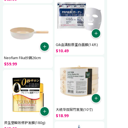
Gik血清胶原蛋白面膜(14片)
$
10
.
49
Neoflam Fika炒鍋26cm
$
59
.
99
大统华双层竹蒸笼(10寸)
$
18
.
99
资生堂瞬效修护发膜(180g)