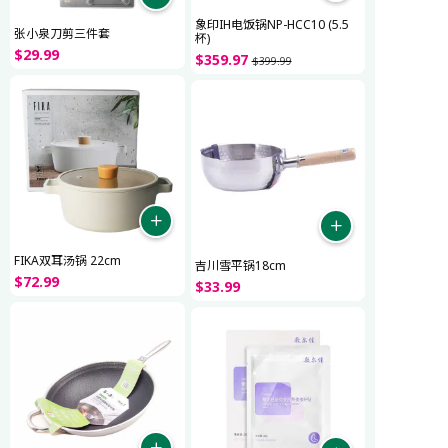
象印IH电饭锅NP-HCC10 (5.5
张小泉刀剪三件套
杯)
$
29
.
99
$
359
.
97
$
399
.
99
FIKA双耳汤锅 22cm
吉川雪平锅18cm
$
72
.
99
$
33
.
99