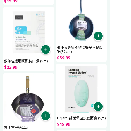
$
15
.
99
张小泉匠铸不锈钢蜂窝不粘炒
锅(32cm)
$
59
.
99
敷尔佳透明质酸钠白膜 (5片)
$
22
.
99
Dr.Jart+舒缓保湿抗敏面膜 (5片)
$
15
.
99
吉川雪平锅22cm