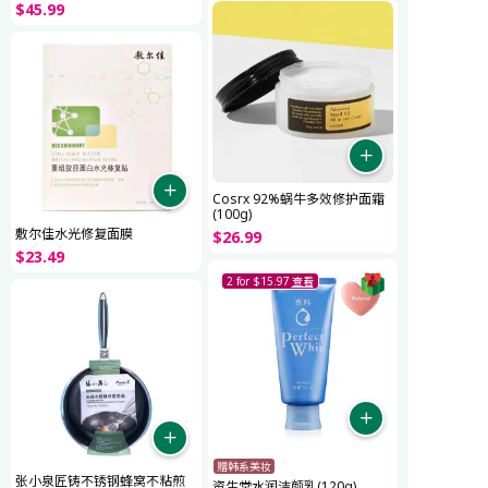
$
45
.
99
Cosrx 92%蜗牛多效修护面霜
(100g)
敷尔佳水光修复面膜
$
26
.
99
$
23
.
49
2 for $15.97
查看
赠韩系美妆
张小泉匠铸不锈钢蜂窝不粘煎
资生堂水润洁颜乳(120g)