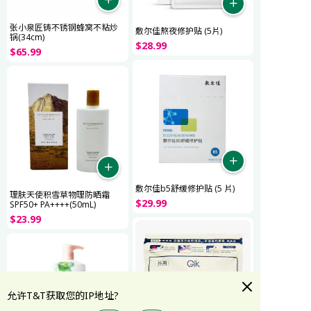
张小泉匠铸不锈钢蜂窝不粘炒
敷尔佳熬夜修护贴 (5片)
锅(34cm)
$
28
.
99
$
65
.
99
敷尔佳b5舒缓修护贴 (5 片)
理肤天使积雪草物理防晒霜
$
29
.
99
SPF50+ PA++++(50mL)
$
23
.
99
允许T&T获取您的IP地址?