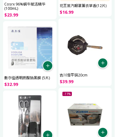
Cosrx 96%蜗牛赋活精华
花王蒸汽眼罩薰衣草香(12片)
(100mL)
$
16
.
99
$
23
.
99
吉川雪平锅20cm
敷尔佳透明质酸钠黑膜 (5片)
$
39
.
99
$
32
.
99
-11%