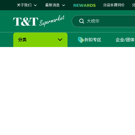
关于我们
最新消息
分店本周特价
蛋糕
大统华
搜索
分类
折扣专区
企业/团