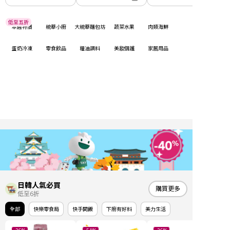
低至五折
本週特價
統華小廚
大統華麵包坊
蔬菜水果
肉類海鮮
蛋奶冷凍
零食飲品
糧油調料
美妝個護
家居用品
日韓人氣必買
購買更多
低至6折
全部
快樂零食局
快手開飯
下廚有好料
美力生活