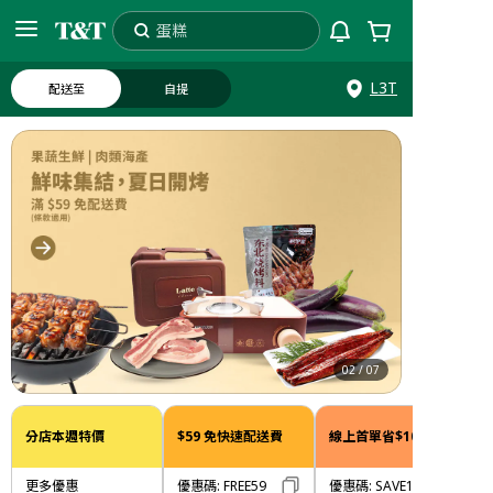
蛋糕
搜索
大統華
L3T
配送至
自提
02
/
07
分店本週特價
$59 免快速配送費
線上首單省$10
更多優惠
優惠碼
:
FREE59
優惠碼
:
SAVE10