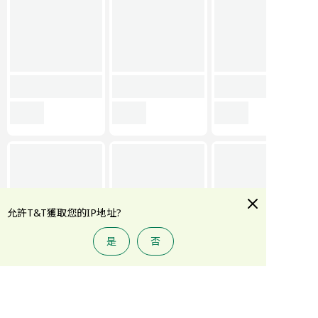
允許T&T獲取您的IP地址?
是
否
首頁
大統華積分
折扣專區
類別
賬戶