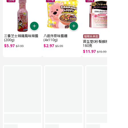
-26%
-51%
-26%
三養芝士辣雞風味辣醬
八道炸原味醬麵
贈韓系美妝
(200g)
(4x110g)
資生堂0秒髮膜粉色版
$
5
.
97
$
2
.
97
180克
$
7
.
99
$
5
.
99
$
11
.
97
$
15
.
99