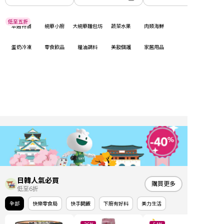
低至五折
本週特價
統華小廚
大統華麵包坊
蔬菜水果
肉類海鮮
蛋奶冷凍
零食飲品
糧油調料
美妝個護
家居用品
日韓人氣必買
購買更多
低至6折
全部
快樂零食局
快手開飯
下廚有好料
美力生活