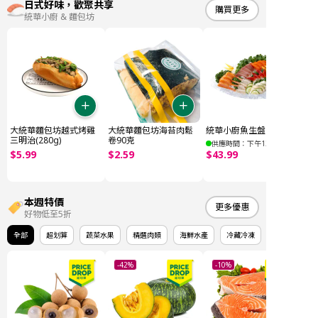
日式好味，歡聚共享
購買更多
統華小廚 & 麵包坊
大統華麵包坊越式烤雞
大統華麵包坊海苔肉鬆
統華小廚魚生盤 E (32件)
三明治(280g)
卷90克
供應時間：下午12點後
$
5
.
99
$
2
.
59
$
43
.
99
本週特價
更多優惠
好物低至5折
全部
超划算
蔬菜水果
精選肉類
海鮮水產
冷藏冷凍
-42%
-10%