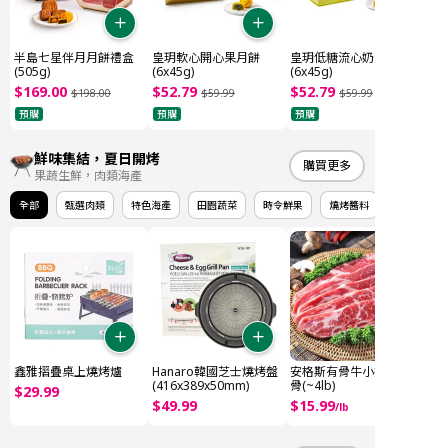
半島七星伴月月餅禮盒
皇玥軟心開心果月餅
皇玥低糖流心奶黃月餅
(505g)
(6x45g)
(6x45g)
$
169
.
00
$
52
.
79
$
52
.
79
$
198
.
00
$
59
.
99
$
59
.
99
預購
預購
預購
鮮味集結，夏日開烤
購買更多
果蔬生鮮，肉類海產
全部
甄選肉類
特色海產
田園蔬菜
時令鮮果
燒烤醬料
鑫雅摺疊桌上燒烤爐
Hanaro韓國芝士燒烤盤
安格斯有骨牛小排 牛仔
(416x389x50mm)
骨(~4lb)
$
29
.
99
$
49
.
99
$
15
.
99
/
lb