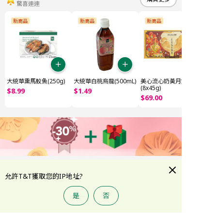
驚喜連連
新商品
新商品
新商品
大統華熏馬鮫魚(250g)
大統華白桃烏龍(500mL)
美心流心奶黃月餅
(8x45g)
$
8
.
99
$
1
.
49
$
69
.
00
熬夜美肌急救
購買更多
允許T&T獲取您的IP地址?
美妝個護，低至7折
全部
特價精選
韓系護膚精選
夏季防曬
護膚
彩妝
是
否
首頁
大統華積分
折扣專區
類別
賬戶
-17%