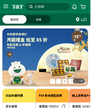
大統華
搜索
L3T
配送至
自提
03
/
07
分店本週特價
$59 免快速配送費
線上首單省$10
更多優惠
優惠碼
:
FREE59
優惠碼
:
SAVE10