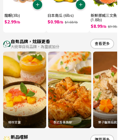
龍眼(3lb)
日本南瓜 (6lbs)
新鮮挪威三文魚扒
(1.8lb)
$
2
.
99
$
0
.
98
/
lb
/
lb
$
1
.
68
/
lb
$
8
.
99
/
lb
$
9
.
98
/
自有品牌，炫飯更香
查看更多
大統華自有品牌，為靈感加分
楊枝甘露
泰式香茅魚柳
栗子臘腸菇菌炊飯
新品嚐鮮
購買更多