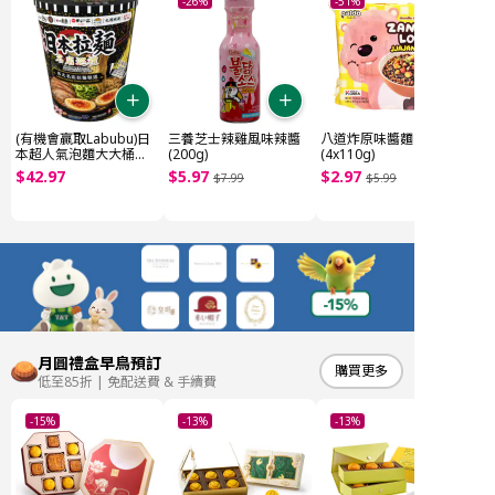
-26%
-51%
(有機會贏取Labubu)日
三養芝士辣雞風味辣醬
八道炸原味醬麵
本超人氣泡麵大大桶
(200g)
(4x110g)
(~1.85kg)
$
42
.
97
$
5
.
97
$
2
.
97
$
7
.
99
$
5
.
99
月圓禮盒早鳥預訂
購買更多
低至85折 | 免配送費 & 手續費
-15%
-13%
-13%