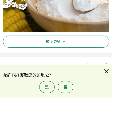
顯示更多
評論
(
13
)
查看更多
允許T&T獲取您的IP地址?
c****u
12/09/2020
是
否
添加到購物車
新包裝了
good
溫馨提示