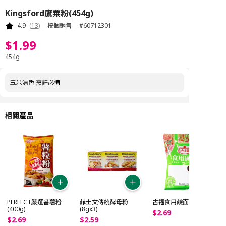
Kingsford鷹粟粉(454g)
4.9
(
13
)
按個銷售
#
60712301
$
1
.
99
454g
玉米清香 烹飪必備
相關產品
PERFECT嚴選番薯粉
菲士文傳統酵母粉
古福食用鹼面 (227g)
(400g)
(8gx3)
$
2
.
69
$
2
.
69
$
2
.
59