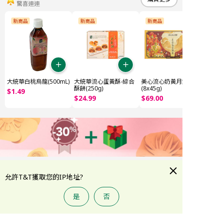
驚喜連連
新商品
新商品
新商品
大統華白桃烏龍(500mL)
大統華流心蛋黃酥-綜合
美心流心奶黃月餅
酥餅(250g)
(8x45g)
$
1
.
49
$
24
.
99
$
69
.
00
熬夜美肌急救
購買更多
允許T&T獲取您的IP地址?
美妝個護，低至7折
全部
特價精選
韓系護膚精選
夏季防曬
護膚
彩妝
是
否
首頁
大統華積分
折扣專區
類別
賬戶