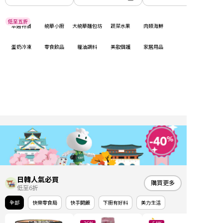
低至五折
本週特價
統華小廚
大統華麵包坊
蔬菜水果
肉類海鮮
蛋奶冷凍
零食飲品
糧油調料
美妝個護
家居用品
日韓人氣必買
購買更多
低至6折
全部
快樂零食局
快手開飯
下廚有好料
美力生活