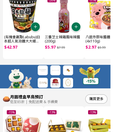
-26%
-51%
(有機會贏取Labubu)日
三養芝士辣雞風味辣醬
八道炸原味醬麵
本超人氣泡麵大大桶
(200g)
(4x110g)
(~1.85kg)
$
42
.
97
$
5
.
97
$
2
.
97
$
7
.
99
$
5
.
99
月圓禮盒早鳥預訂
購買更多
低至85折 | 免配送費 & 手續費
-15%
-13%
-13%