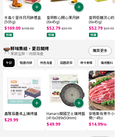
半島七星伴月月餅禮盒
皇玥軟心開心果月餅
皇玥低糖流心奶黃月餅
(505g)
(6x45g)
(6x45g)
$
169
.
00
$
52
.
79
$
52
.
79
$
198
.
00
$
59
.
99
$
59
.
99
預購
預購
預購
鮮味集結，夏日開烤
購買更多
果蔬生鮮，肉類海產
全部
甄選肉類
特色海產
田園蔬菜
時令鮮果
燒烤醬料
鑫雅摺疊桌上燒烤爐
Hanaro韓國芝士燒烤盤
安格斯有骨牛小排 牛仔
(416x389x50mm)
骨(~4lb)
$
29
.
99
$
49
.
99
$
14
.
99
/
lb