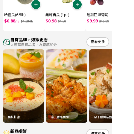
哈密瓜(6.5lb)
無籽青瓜 (1pc)
超甜巨峰葡萄
$
0
.
88
$
0
.
98
$
9
.
99
/
lb
$
1
.
38
/
lb
$
1
.
50
$
16
.
99
自有品牌，炫飯更香
查看更多
大統華自有品牌，為靈感加分
楊枝甘露
泰式香茅魚柳
栗子臘腸菇菌炊飯
新品嚐鮮
購買更多