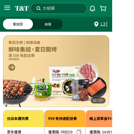
大統華
搜索
芒果
L3T
配送至
自提
03
/
07
分店本週特價
$59 免快速配送費
線上首單省$10
更多優惠
優惠碼
:
FREE59
優惠碼
:
SAVE10