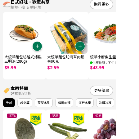
日式好味，歡聚共享
購買更多
統華小廚 & 麵包坊
大統華麵包坊越式烤雞
大統華麵包坊海苔肉鬆
統華小廚魚生盤 E (32件)
三明治(280g)
卷90克
供應時間：下午12點後
$
5
.
99
$
2
.
59
$
43
.
99
本週特價
更多優惠
好物低至5折
全部
超划算
蔬菜水果
精選肉類
海鮮水產
冷藏冷凍
-37%
-35%
-42%