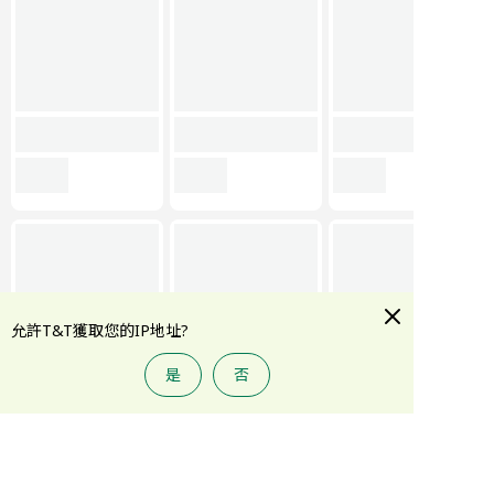
允許T&T獲取您的IP地址?
是
否
首頁
大統華積分
折扣專區
類別
賬戶