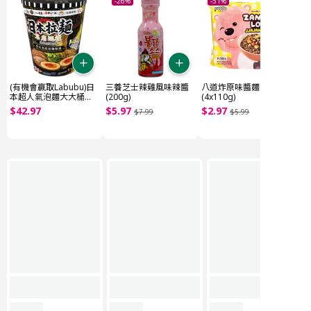
-26%
-51%
(有機會贏取Labubu)日
三養芝士辣雞風味辣醬
八道炸原味醬麵
本超人氣泡麵大大桶
(200g)
(4x110g)
(~1.85kg)
$
42
.
97
$
5
.
97
$
2
.
97
$
7
.
99
$
5
.
99