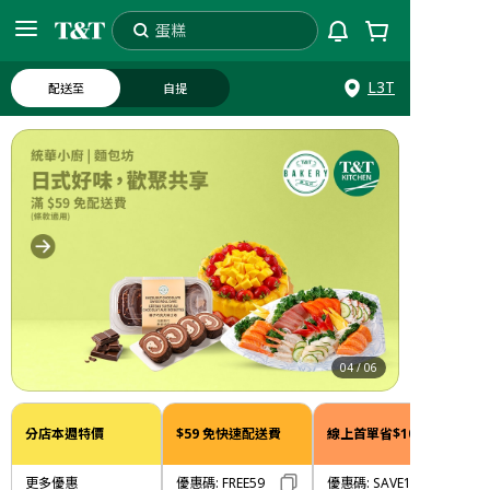
蛋糕
搜索
L3T
配送至
自提
04
/
06
分店本週特價
$59 免快速配送費
線上首單省$10
更多優惠
優惠碼
:
FREE59
優惠碼
:
SAVE10