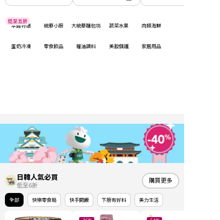
低至五折
本週特價
統華小廚
大統華麵包坊
蔬菜水果
肉類海鮮
蛋奶冷凍
零食飲品
糧油調料
美妝個護
家居用品
日韓人氣必買
購買更多
低至6折
全部
快樂零食局
快手開飯
下廚有好料
美力生活