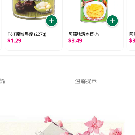
T&T原粒馬蹄 (227g)
阿羅地清水筍-片
阿
$
1
.
29
$
3
.
49
$
論
溫馨提示