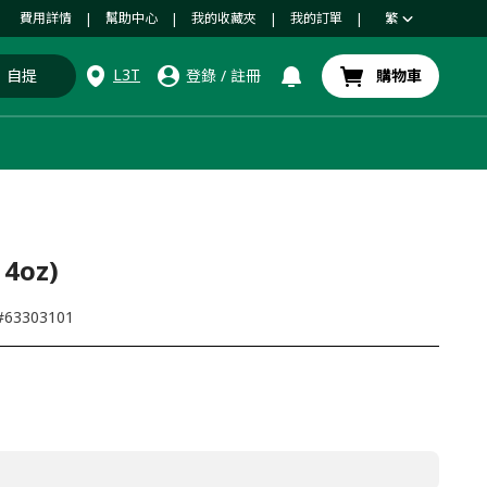
費用詳情
幫助中心
我的收藏夾
我的訂單
繁
|
|
|
|
L3T
自提
登錄
/
註冊
購物車
4oz)
#
63303101