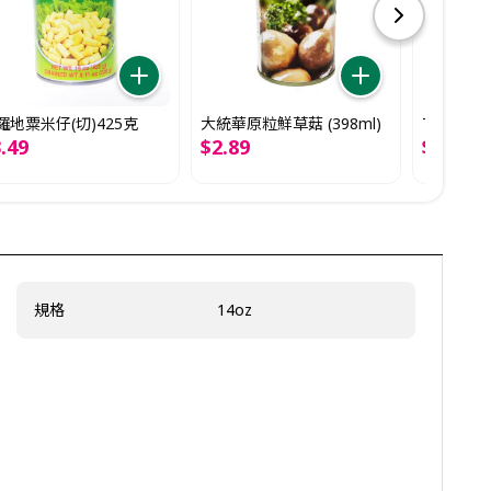
羅地粟米仔(切)425克
大統華原粒鮮草菇 (398ml)
T&T馬蹄
3
.
49
$
2
.
89
$
0
.
99
規格
14oz