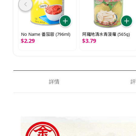
No Name 番茄蓉 (796ml)
阿羅地清水青菠蘿 (565g)
$
2
.
29
$
3
.
79
詳情
評