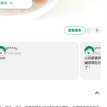
示更多
查看更多
R****u
Y****o
11/11/2020
09/23/20
od.
以前都要請家
罐頭現在在這
了！