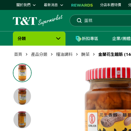
關於我們
最新消息
分店本週特價
芒果
蛋糕
搜索
分類
折扣專區
企業/團
首頁
產品分類
糧油調料
醃菜
金蘭花生麵筋 (14o