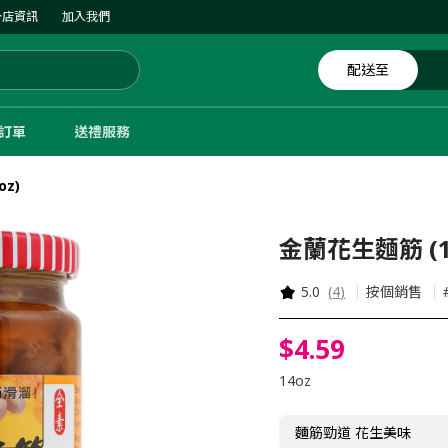
分店資訊
加入我們
配送至
體訂單
送禮服務
z)
金蘭花生麵筋 (1
5.0
(
4
)
按個銷售
$
4
.
59
14oz
麵筋勁道 花生美味