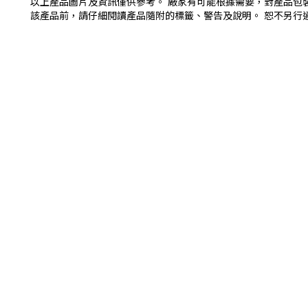
以上產品圖片及資訊僅供參考。 廠家有可能根據需要，對產品包
該產品前，請仔細閱讀產品隨附的標籤、警告及說明。 恕不另行