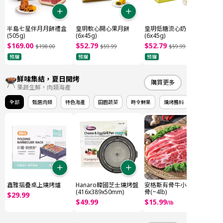
半島七星伴月月餅禮盒
皇玥軟心開心果月餅
皇玥低糖流心奶黃月餅
(505g)
(6x45g)
(6x45g)
$
169
.
00
$
52
.
79
$
52
.
79
$
198
.
00
$
59
.
99
$
59
.
99
預購
預購
預購
鮮味集結，夏日開烤
購買更多
果蔬生鮮，肉類海產
全部
甄選肉類
特色海產
田園蔬菜
時令鮮果
燒烤醬料
鑫雅摺疊桌上燒烤爐
Hanaro韓國芝士燒烤盤
安格斯有骨牛小排 牛仔
(416x389x50mm)
骨(~4lb)
$
29
.
99
$
49
.
99
$
15
.
99
/
lb