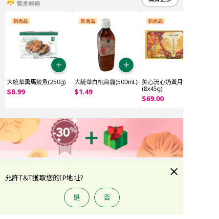
驚喜連連
新商品
新商品
新商品
大統華熏馬鮫魚(250g)
大統華白桃烏龍(500mL)
美心流心奶黃月餅
(8x45g)
$
8
.
99
$
1
.
49
$
69
.
00
熬夜美肌急救
購買更多
允許T&T獲取您的IP地址?
美妝個護，低至7折
全部
特價精選
韓系護膚精選
夏季防曬
護膚
彩妝
是
否
首頁
大統華積分
折扣專區
類別
賬戶
-17%