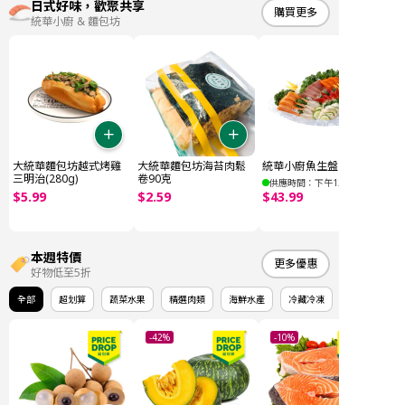
日式好味，歡聚共享
購買更多
統華小廚 & 麵包坊
大統華麵包坊越式烤雞
大統華麵包坊海苔肉鬆
統華小廚魚生盤 E (32件)
三明治(280g)
卷90克
供應時間：下午12點後
$
5
.
99
$
2
.
59
$
43
.
99
本週特價
更多優惠
好物低至5折
全部
超划算
蔬菜水果
精選肉類
海鮮水產
冷藏冷凍
-42%
-10%