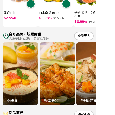
龍眼(3lb)
日本南瓜 (6lbs)
新鮮挪威三文魚扒
(1.8lb)
$
2
.
99
$
0
.
98
/
lb
/
lb
$
1
.
68
/
lb
$
8
.
99
/
lb
$
9
.
98
/
自有品牌，炫飯更香
查看更多
大統華自有品牌，為靈感加分
楊枝甘露
泰式香茅魚柳
栗子臘腸菇菌炊飯
新品嚐鮮
購買更多