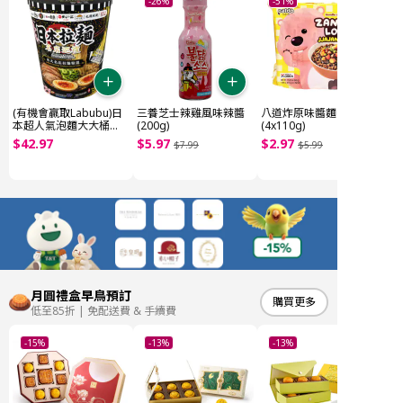
-26%
-51%
(有機會贏取Labubu)日
三養芝士辣雞風味辣醬
八道炸原味醬麵
本超人氣泡麵大大桶
(200g)
(4x110g)
(~1.85kg)
$
42
.
97
$
5
.
97
$
2
.
97
$
7
.
99
$
5
.
99
月圓禮盒早鳥預訂
購買更多
低至85折 | 免配送費 & 手續費
-15%
-13%
-13%