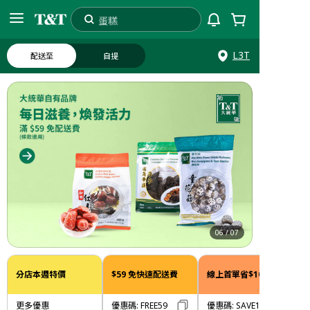
蛋糕
搜索
L3T
配送至
自提
06
/
07
分店本週特價
$59 免快速配送費
線上首單省$10
更多優惠
優惠碼
:
FREE59
優惠碼
:
SAVE10