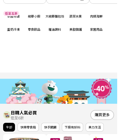
低至五折
本週特價
統華小廚
大統華麵包坊
蔬菜水果
肉類海鮮
蛋奶冷凍
零食飲品
糧油調料
美妝個護
家居用品
日韓人氣必買
購買更多
低至6折
全部
快樂零食局
快手開飯
下廚有好料
美力生活