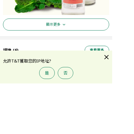
顯示更多
評論
(
6
)
查看更多
允許T&T獲取您的IP地址?
K****u
09/08/2020
是
否
添加到購物車
做三杯鸡必备材料之一，其实一
做菜很不错
瓶这个就顶了其他料酒了，如果
是煲羊腩煲这个也非常好，回购
了。
溫馨提示
溫馨提示：
以上產品圖片及資訊僅供參考。 廠家有可能根據需要，對