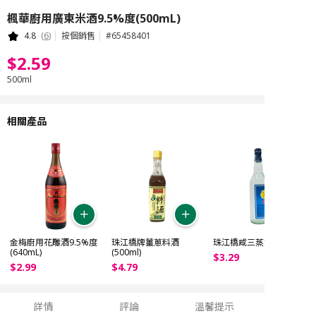
楓華廚用廣東米酒9.5%度(500mL)
4.8
(
6
)
按個銷售
#
65458401
$
2
.
59
500ml
相關產品
金梅廚用花雕酒9.5%度
珠江橋牌薑蔥料酒
珠江橋咸三蒸酒 (600ml)
(640mL)
(500ml)
$
3
.
29
$
2
.
99
$
4
.
79
詳情
評論
溫馨提示