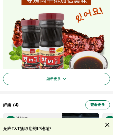
顯示更多
評論
(
4
)
查看更多
P****u
07/05/2020
允許T&T獲取您的IP地址?
还没烤牛仔骨，先烤了波鸡翅，
除咗醃肉, 用嚟同