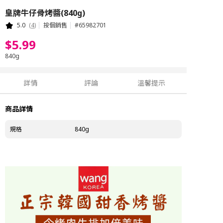
皇牌牛仔骨烤醬(840g)
5.0
(
4
)
按個銷售
#
65982701
$
5
.
99
840g
詳情
評論
溫馨提示
商品詳情
規格
840g