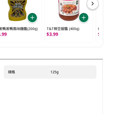
黑鴨黑鴨風味麵醬(200g)
T&T辣豆瓣醬 (400g)
佐香園零添
3
.
99
$
3
.
99
$
3
.
79
規格
125g