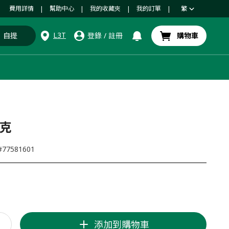
費用詳情
幫助中心
我的收藏夾
我的訂單
繁
|
|
|
|
L3T
自提
登錄
/
註冊
購物車
5克
#
77581601
添加到購物車