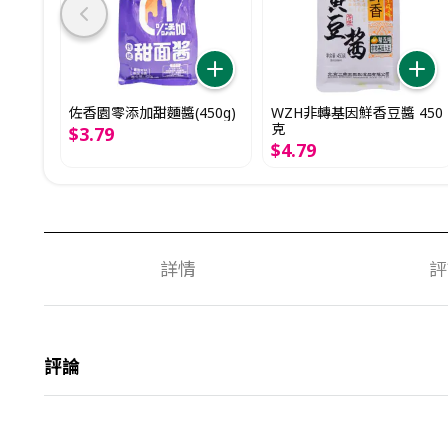
佐香園零添加甜麵醬(450g)
WZH非轉基因鮮香豆醬 450
克
$
3
.
79
$
4
.
79
詳情
評
評論