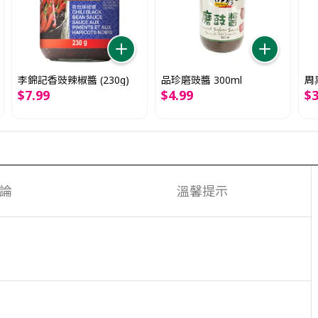
李錦記香豉辣椒醬 (230g)
品珍磨豉醬 300ml
周
$
7
.
99
$
4
.
99
$
論
溫馨提示