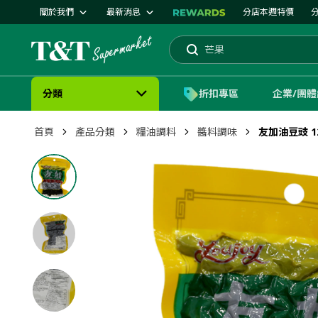
關於我們
最新消息
分店本週特價
芒果
蛋糕
搜索
分類
折扣專區
企業/團
首頁
產品分類
糧油調料
醬料調味
友加油豆豉 1