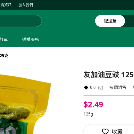
分店資訊
加入我們
配送至
體訂單
送禮服務
25克
友加油豆豉 12
0.0
(
0
)
按個銷售
$
2
.
49
125g
收藏