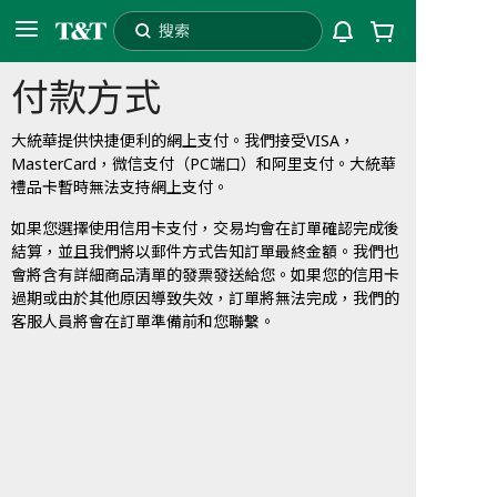
搜索
付款方式
L3T
配送至
自提
大統華提供快捷便利的網上支付。我們接受VISA，
MasterCard，微信支付（PC端口）和阿里支付。大統華
禮品卡暫時無法支持網上支付。
如果您選擇使用信用卡支付，交易均會在訂單確認完成後
結算，並且我們將以郵件方式告知訂單最終金額。我們也
會將含有詳細商品清單的發票發送給您。如果您的信用卡
過期或由於其他原因導致失效，訂單將無法完成，我們的
客服人員將會在訂單準備前和您聯繫。