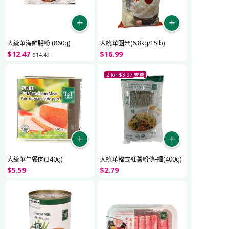
大統華海鮮腸粉 (860g)
大統華圓米(6.8kg/15lb)
$
12
.
47
$
16
.
99
$
14
.
49
2 for $3.97
查看
大統華午餐肉(340g)
大統華韓式紅薯粉條-細(400g)
$
5
.
59
$
2
.
79