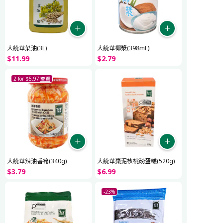
大統華菜油(3L)
大統華椰漿(398mL)
$
11
.
99
$
2
.
79
2 for $5.97
查看
大統華辣油香筍(340g)
大統華棗泥核桃磅蛋糕(520g)
$
3
.
79
$
6
.
99
-23%