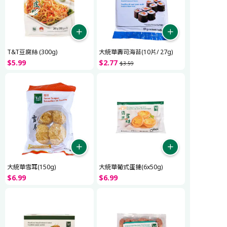
T&T豆腐絲 (300g)
大統華壽司海苔(10片/ 27g)
$
5
.
99
$
2
.
77
$
3
.
59
大統華雪耳(150g)
大統華葡式蛋撻(6x50g)
$
6
.
99
$
6
.
99