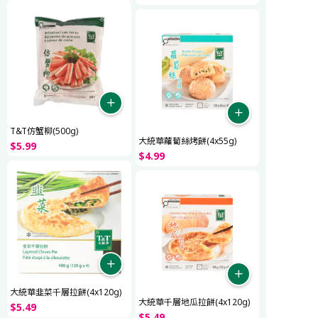
T&T仿蟹柳(500g)
大統華蘿蔔絲烤餅(4x55g)
$
5
.
99
$
4
.
99
大統華韭菜千層拉餅(4x120g)
大統華千層地瓜拉餅(4x120g)
$
5
.
49
$
5
.
49