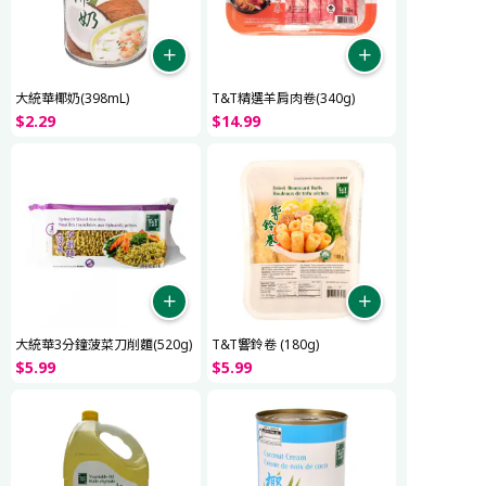
大統華椰奶(398mL)
T&T精選羊肩肉卷(340g)
$
2
.
29
$
14
.
99
大統華3分鐘菠菜刀削麵(520g)
T&T響鈴卷 (180g)
$
5
.
99
$
5
.
99