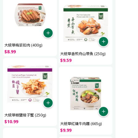
大統華梅菜扣肉 (400g)
$
8
.
99
大統華香煎舟山帶魚 (250g)
$
9
.
59
大統華椒鹽梭子蟹 (250g)
$
10
.
99
大統華紅燒牛肉麵 (665g)
$
9
.
99