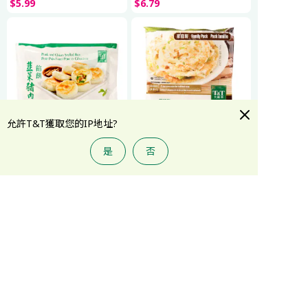
$
5
.
99
$
6
.
79
允許T&T獲取您的IP地址?
大統華韭菜豬肉餡餅(12x30g)
大統華蔥抓餅超值裝(10x120g)
是
否
$
6
.
79
$
8
.
99
大統華豬肉香菇灌湯水餃
大統華豬肉韭菜灌湯水餃