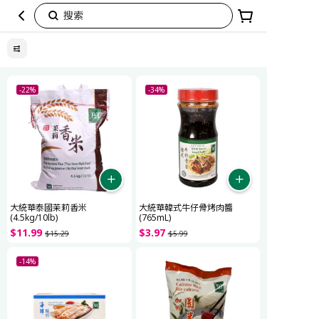
搜索
日
常
好
-22%
-34%
食
光
大統華泰國茉莉香米
大統華韓式牛仔骨烤肉醬
(4.5kg/10lb)
(765mL)
$
11
.
99
$
3
.
97
$
15
.
29
$
5
.
99
-14%