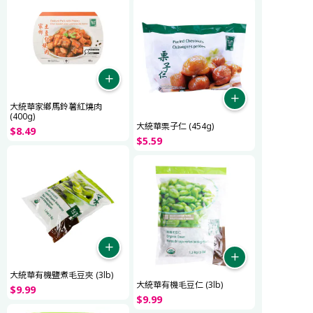
大統華家鄉馬鈴薯紅燒肉
(400g)
大統華栗子仁 (454g)
$
8
.
49
$
5
.
59
大統華有機鹽煮毛豆夾 (3lb)
大統華有機毛豆仁 (3lb)
$
9
.
99
$
9
.
99