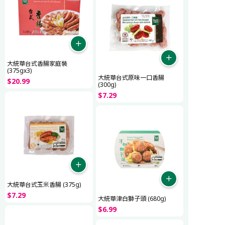
大統華台式香腸家庭裝
(375gx3)
大統華台式原味一口香腸
$
20
.
99
(300g)
$
7
.
29
大統華台式玉米香腸 (375g)
$
7
.
29
大統華津白獅子頭 (680g)
$
6
.
99