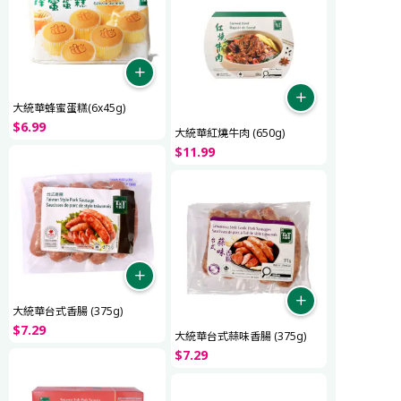
大統華蜂蜜蛋糕(6x45g)
$
6
.
99
大統華紅燒牛肉 (650g)
$
11
.
99
大統華台式香腸 (375g)
$
7
.
29
大統華台式蒜味香腸 (375g)
$
7
.
29