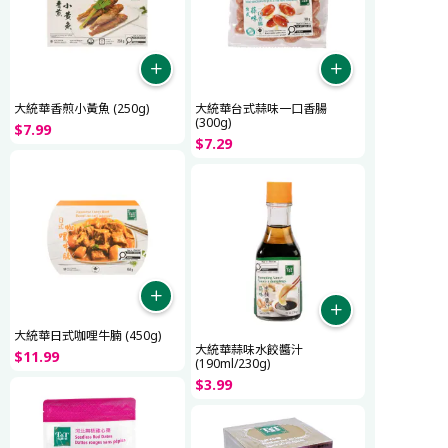
大統華香煎小黃魚 (250g)
大統華台式蒜味一口香腸
(300g)
$
7
.
99
$
7
.
29
大統華日式咖哩牛腩 (450g)
大統華蒜味水餃醬汁
$
11
.
99
(190ml/230g)
$
3
.
99