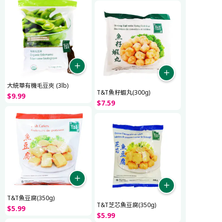
大統華有機毛豆夾 (3lb)
T&T魚籽蝦丸(300g)
$
9
.
99
$
7
.
59
T&T魚豆腐(350g)
T&T芝芯魚豆腐(350g)
$
5
.
99
$
5
.
99