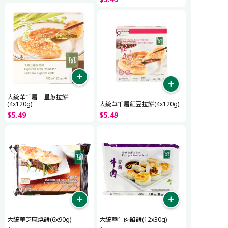
大統華千層三星蔥拉餅
(4x120g)
大統華千層紅豆拉餅(4x120g)
$
5
.
49
$
5
.
49
大統華芝麻燒餅(6x90g)
大統華牛肉餡餅(12x30g)