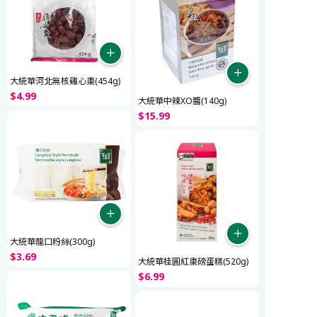
大統華河北無核雞心棗(454g)
$
4
.
99
大統華中辣XO醬(140g)
$
15
.
99
大統華龍口粉絲(300g)
$
3
.
69
大統華桂圓紅棗磅蛋糕(520g)
$
6
.
99