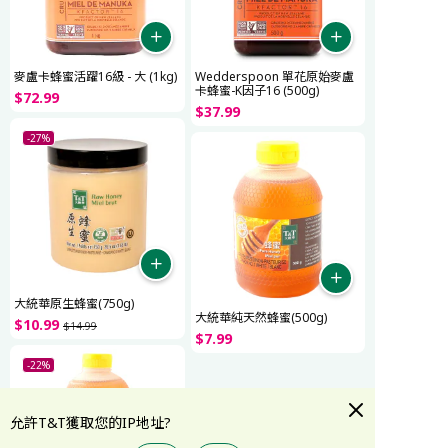
麥盧卡蜂蜜活躍16級 - 大 (1kg)
Wedderspoon 單花原始麥盧
卡蜂蜜-K因子16 (500g)
$
72
.
99
$
37
.
99
-27%
大統華原生蜂蜜(750g)
大統華純天然蜂蜜(500g)
$
10
.
99
$
14
.
99
$
7
.
99
-22%
允許T&T獲取您的IP地址?