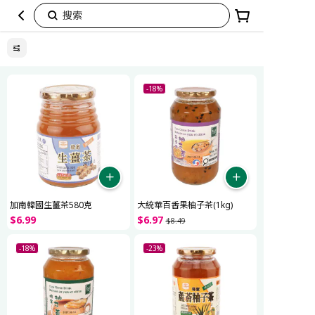
搜索
Honey
-18%
加南韓國生薑茶580克
大統華百香果柚子茶(1kg)
$
6
.
99
$
6
.
97
$
8
.
49
-18%
-23%