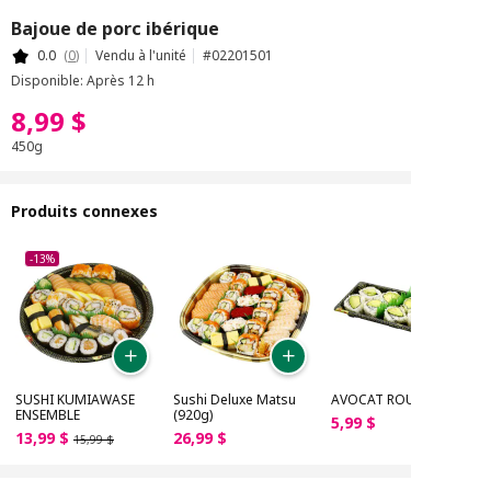
Bajoue de porc ibérique
0.0
(
0
)
Vendu à l'unité
#
02201501
Disponible: Après 12 h
8
,
99
$
450g
Produits connexes
-13%
SUSHI KUMIAWASE
Sushi Deluxe Matsu
AVOCAT ROULEAU
ENSEMBLE
(920g)
5
,
99
$
13
,
99
$
26
,
99
$
15
,
99
$