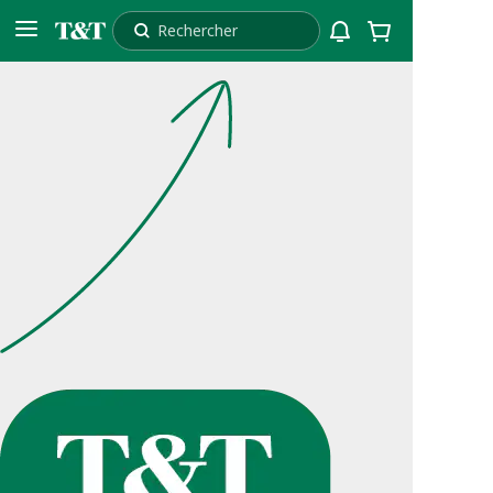
Rechercher
L3T
Livrer à
Ramassage